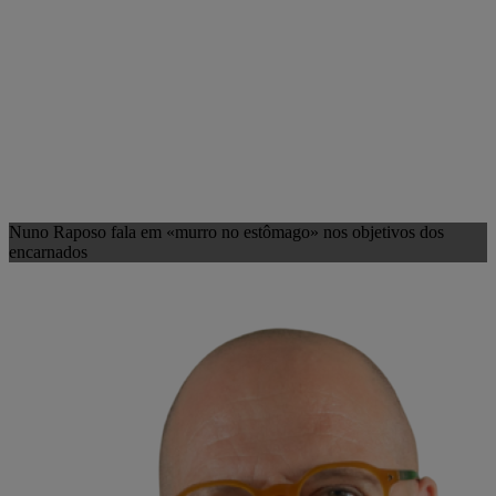
Nuno Raposo fala em «murro no estômago» nos objetivos dos
encarnados