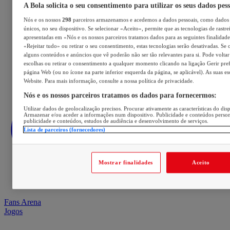
A Bola solicita o seu consentimento para utilizar os seus dados pes
Nós e os nossos
298
parceiros armazenamos e acedemos a dados pessoais, como dados 
únicos, no seu dispositivo. Se selecionar «Aceito», permite que as tecnologias de rastre
apresentadas em «Nós e os nossos parceiros tratamos dados para as seguintes finalidades
«Rejeitar tudo» ou retirar o seu consentimento, estas tecnologias serão desativadas. Se 
alguns conteúdos e anúncios que vê poderão não ser tão relevantes para si. Pode voltar 
escolhas ou retirar o consentimento a qualquer momento clicando na ligação Gerir prefe
página Web (ou no ícone na parte inferior esquerda da página, se aplicável). As suas e
Website. Para mais informação, consulte a nossa política de privacidade.
Nós e os nossos parceiros tratamos os dados para fornecermos:
Utilizar dados de geolocalização precisos. Procurar ativamente as características do disp
Armazenar e/ou aceder a informações num dispositivo. Publicidade e conteúdos perso
publicidade e conteúdos, estudos de audiência e desenvolvimento de serviços.
Lista de parceiros (fornecedores)
Mostrar finalidades
Aceito
Fans Arena
Jogos