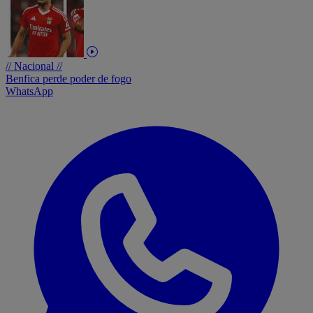
// Nacional //
Benfica perde poder de fogo
WhatsApp