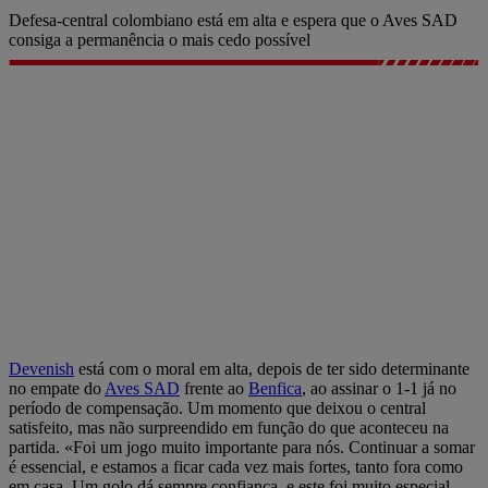
Defesa-central colombiano está em alta e espera que o Aves SAD
consiga a permanência o mais cedo possível
Devenish
está com o moral em alta, depois de ter sido determinante
no empate do
Aves SAD
frente ao
Benfica
, ao assinar o 1-1 já no
período de compensação. Um momento que deixou o central
satisfeito, mas não surpreendido em função do que aconteceu na
partida. «Foi um jogo muito importante para nós. Continuar a somar
é essencial, e estamos a ficar cada vez mais fortes, tanto fora como
em casa. Um golo dá sempre confiança, e este foi muito especial.