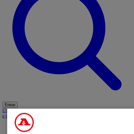
Entrar
Últimas
Mercado
Opinião
iGaming Hub
A BOLA SUGERE
Barba
e Cabelo