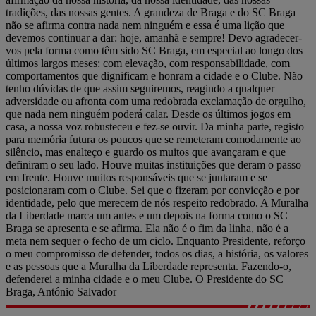
tradições, das nossas gentes. A grandeza de Braga e do SC Braga
não se afirma contra nada nem ninguém e essa é uma lição que
devemos continuar a dar: hoje, amanhã e sempre! Devo agradecer-
vos pela forma como têm sido SC Braga, em especial ao longo dos
últimos largos meses: com elevação, com responsabilidade, com
comportamentos que dignificam e honram a cidade e o Clube. Não
tenho dúvidas de que assim seguiremos, reagindo a qualquer
adversidade ou afronta com uma redobrada exclamação de orgulho,
que nada nem ninguém poderá calar. Desde os últimos jogos em
casa, a nossa voz robusteceu e fez-se ouvir. Da minha parte, registo
para memória futura os poucos que se remeteram comodamente ao
silêncio, mas enalteço e guardo os muitos que avançaram e que
definiram o seu lado. Houve muitas instituições que deram o passo
em frente. Houve muitos responsáveis que se juntaram e se
posicionaram com o Clube. Sei que o fizeram por convicção e por
identidade, pelo que merecem de nós respeito redobrado. A Muralha
da Liberdade marca um antes e um depois na forma como o SC
Braga se apresenta e se afirma. Ela não é o fim da linha, não é a
meta nem sequer o fecho de um ciclo. Enquanto Presidente, reforço
o meu compromisso de defender, todos os dias, a história, os valores
e as pessoas que a Muralha da Liberdade representa. Fazendo-o,
defenderei a minha cidade e o meu Clube. O Presidente do SC
Braga, António Salvador