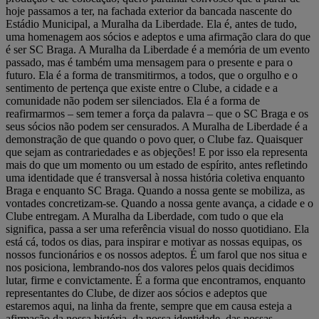
hoje passamos a ter, na fachada exterior da bancada nascente do
Estádio Municipal, a Muralha da Liberdade. Ela é, antes de tudo,
uma homenagem aos sócios e adeptos e uma afirmação clara do que
é ser SC Braga. A Muralha da Liberdade é a memória de um evento
passado, mas é também uma mensagem para o presente e para o
futuro. Ela é a forma de transmitirmos, a todos, que o orgulho e o
sentimento de pertença que existe entre o Clube, a cidade e a
comunidade não podem ser silenciados. Ela é a forma de
reafirmarmos – sem temer a força da palavra – que o SC Braga e os
seus sócios não podem ser censurados. A Muralha de Liberdade é a
demonstração de que quando o povo quer, o Clube faz. Quaisquer
que sejam as contrariedades e as objeções! E por isso ela representa
mais do que um momento ou um estado de espírito, antes refletindo
uma identidade que é transversal à nossa história coletiva enquanto
Braga e enquanto SC Braga. Quando a nossa gente se mobiliza, as
vontades concretizam-se. Quando a nossa gente avança, a cidade e o
Clube entregam. A Muralha da Liberdade, com tudo o que ela
significa, passa a ser uma referência visual do nosso quotidiano. Ela
está cá, todos os dias, para inspirar e motivar as nossas equipas, os
nossos funcionários e os nossos adeptos. É um farol que nos situa e
nos posiciona, lembrando-nos dos valores pelos quais decidimos
lutar, firme e convictamente. É a forma que encontramos, enquanto
representantes do Clube, de dizer aos sócios e adeptos que
estaremos aqui, na linha da frente, sempre que em causa esteja a
afirmação da nossa história, da nossa identidade, das nossas