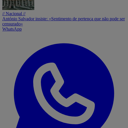
// Nacional //
António Salvador insiste: «Sentimento de pertença que não pode ser
censurado»
WhatsApp