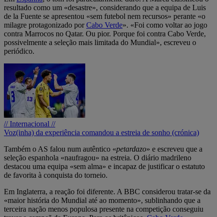
resultado como um «desastre», considerando que a equipa de Luis
de la Fuente se apresentou «sem futebol nem recursos» perante «o
milagre protagonizado por
Cabo Verde
». «Foi como voltar ao jogo
contra Marrocos no Qatar. Ou pior. Porque foi contra Cabo Verde,
possivelmente a seleção mais limitada do Mundial», escreveu o
periódico.
// Internacional //
Voz(inha) da experiência comandou a estreia de sonho (crónica)
Também o AS falou num autêntico «
petardazo
» e escreveu que a
seleção espanhola «naufragou» na estreia. O diário madrileno
destacou uma equipa «sem alma» e incapaz de justificar o estatuto
de favorita à conquista do torneio.
Em Inglaterra, a reação foi diferente. A BBC considerou tratar-se da
«maior história do Mundial até ao momento», sublinhando que a
terceira nação menos populosa presente na competição conseguiu