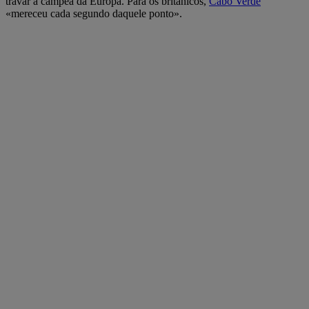
travar a campeã da Europa. Para os britânicos,
Cabo Verde
«mereceu cada segundo daquele ponto».