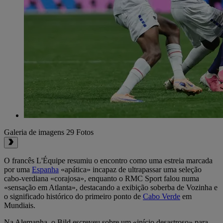
Galeria de imagens
29 Fotos
O francês L'Équipe resumiu o encontro como uma estreia marcada
por uma
Espanha
«apática» incapaz de ultrapassar uma seleção
cabo-verdiana «corajosa», enquanto o RMC Sport falou numa
«sensação em Atlanta», destacando a exibição soberba de Vozinha e
o significado histórico do primeiro ponto de
Cabo Verde
em
Mundiais.
Na Alemanha, o Bild
escreveu sobre um «início desastroso» para