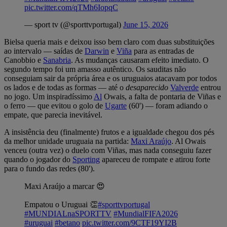
— sport tv (@sporttvportugal)
June 15, 2026
Bielsa queria mais e deixou isso bem claro com duas substituições
ao intervalo — saídas de
Darwin
e
Viña
para as entradas de
Canobbio e
Sanabria
. As mudanças causaram efeito imediato. O
segundo tempo foi um amasso autêntico. Os sauditas não
conseguiam sair da própria área e os uruguaios atacavam por todos
os lados e de todas as formas — até o
desaparecido
Valverde
entrou
no jogo. Um inspiradíssimo
Al
Owais, a falta de pontaria de Viñas e
o ferro — que evitou o golo de
Ugarte
(60') — foram adiando o
empate, que parecia inevitável.
A insistência deu (finalmente) frutos e a igualdade chegou dos pés
da melhor unidade uruguaia na partida:
Maxi Araújo
. Al Owais
venceu (outra vez) o duelo com Viñas, mas nada conseguiu fazer
quando o jogador do
Sporting
apareceu de rompate e atirou forte
para o fundo das redes (80').
Maxi Araújo a marcar 😍
Empatou o Uruguai 👏
#sporttvportugal
#MUNDIALnaSPORTTV
#MundialFIFA2026
#uruguai
#betano
pic.twitter.com/9CTF19YI2B
— sport tv (@sporttvportugal)
June 16, 2026