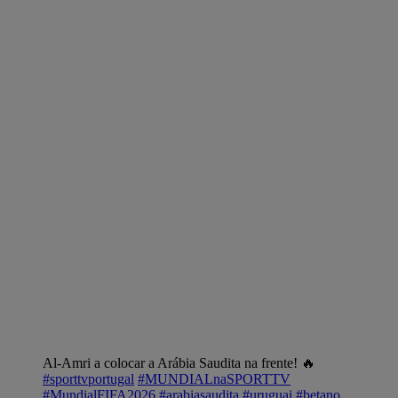
Al-Amri a colocar a Arábia Saudita na frente! 🔥
#sporttvportugal
#MUNDIALnaSPORTTV
#MundialFIFA2026
#arabiasaudita
#uruguai
#betano
pic.twitter.com/qTMh6IopqC