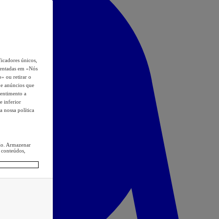
icadores únicos,
esentadas em «Nós
o» ou retirar o
s e anúncios que
sentimento a
e inferior
a nossa política
ção. Armazenar
 conteúdos,