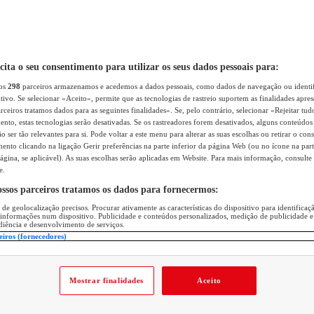
icita o seu consentimento para utilizar os seus dados pessoais para:
sos
298
parceiros armazenamos e acedemos a dados pessoais, como dados de navegação ou identif
itivo. Se selecionar «Aceito», permite que as tecnologias de rastreio suportem as finalidades apr
rceiros tratamos dados para as seguintes finalidades». Se, pelo contrário, selecionar «Rejeitar tud
ento, estas tecnologias serão desativadas. Se os rastreadores forem desativados, alguns conteúdo
 ser tão relevantes para si. Pode voltar a este menu para alterar as suas escolhas ou retirar o con
nto clicando na ligação Gerir preferências na parte inferior da página Web (ou no ícone na part
ágina, se aplicável). As suas escolhas serão aplicadas em Website. Para mais informação, consulte 
e.
ossos parceiros tratamos os dados para fornecermos:
 de geolocalização precisos. Procurar ativamente as características do dispositivo para identifica
 informações num dispositivo. Publicidade e conteúdos personalizados, medição de publicidade e
diência e desenvolvimento de serviços.
eiros (fornecedores)
Mostrar finalidades
Aceito