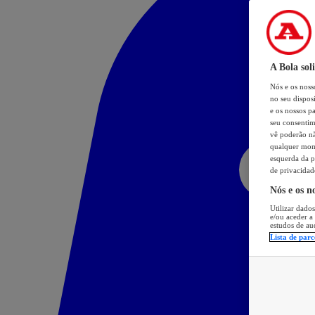
A Bola sol
Nós e os nos
no seu dispos
e os nossos pa
seu consentim
vê poderão não
qualquer mome
esquerda da p
de privacidad
Nós e os n
Utilizar dados
e/ou aceder a
estudos de au
Lista de parc