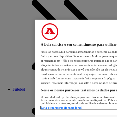
A Bola solicita o seu consentimento para utilizar
Nós e os nossos
298
parceiros armazenamos e acedemos a dados
únicos, no seu dispositivo. Se selecionar «Aceito», permite que 
apresentadas em «Nós e os nossos parceiros tratamos dados para 
«Rejeitar tudo» ou retirar o seu consentimento, estas tecnologia
alguns conteúdos e anúncios que vê poderão não ser tão relevant
escolhas ou retirar o consentimento a qualquer momento clicand
página Web (ou no ícone na parte inferior esquerda da página, s
Website. Para mais informação, consulte a nossa política de pri
Futebol
Nós e os nossos parceiros tratamos os dados par
Utilizar dados de geolocalização precisos. Procurar ativamente a
Armazenar e/ou aceder a informações num dispositivo. Publici
publicidade e conteúdos, estudos de audiência e desenvolvimen
Lista de parceiros (fornecedores)