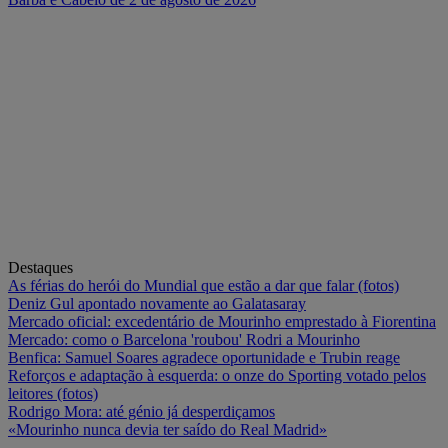
Destaques
As férias do herói do Mundial que estão a dar que falar (fotos)
Deniz Gul apontado novamente ao Galatasaray
Mercado oficial: excedentário de Mourinho emprestado à Fiorentina
Mercado: como o Barcelona 'roubou' Rodri a Mourinho
Benfica: Samuel Soares agradece oportunidade e Trubin reage
Reforços e adaptação à esquerda: o onze do Sporting votado pelos
leitores (fotos)
Rodrigo Mora: até génio já desperdiçamos
«Mourinho nunca devia ter saído do Real Madrid»