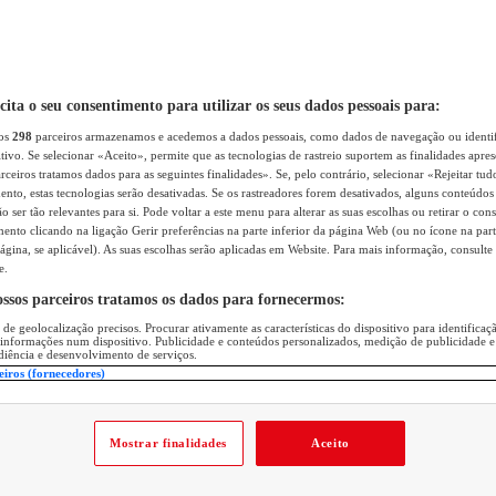
icita o seu consentimento para utilizar os seus dados pessoais para:
sos
298
parceiros armazenamos e acedemos a dados pessoais, como dados de navegação ou identif
itivo. Se selecionar «Aceito», permite que as tecnologias de rastreio suportem as finalidades apr
rceiros tratamos dados para as seguintes finalidades». Se, pelo contrário, selecionar «Rejeitar tud
ento, estas tecnologias serão desativadas. Se os rastreadores forem desativados, alguns conteúdo
 ser tão relevantes para si. Pode voltar a este menu para alterar as suas escolhas ou retirar o con
nto clicando na ligação Gerir preferências na parte inferior da página Web (ou no ícone na part
ágina, se aplicável). As suas escolhas serão aplicadas em Website. Para mais informação, consulte 
e.
ossos parceiros tratamos os dados para fornecermos:
 de geolocalização precisos. Procurar ativamente as características do dispositivo para identifica
 informações num dispositivo. Publicidade e conteúdos personalizados, medição de publicidade e
diência e desenvolvimento de serviços.
eiros (fornecedores)
Mostrar finalidades
Aceito