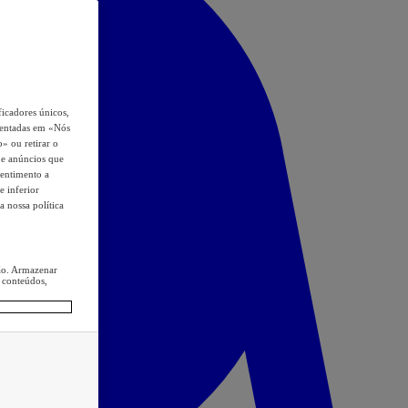
icadores únicos,
esentadas em «Nós
o» ou retirar o
s e anúncios que
sentimento a
e inferior
a nossa política
ção. Armazenar
 conteúdos,