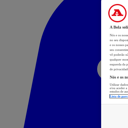
A Bola sol
Nós e os nos
no seu dispos
e os nossos pa
seu consentim
vê poderão não
qualquer mome
esquerda da p
de privacidad
Nós e os n
Utilizar dados
e/ou aceder a
estudos de au
Lista de parc