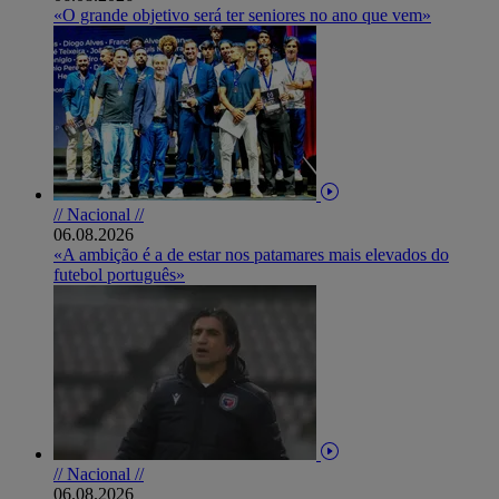
«O grande objetivo será ter seniores no ano que vem»
// Nacional //
06.08.2026
«A ambição é a de estar nos patamares mais elevados do
futebol português»
// Nacional //
06.08.2026