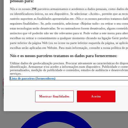
pessoais para:
Nós e os nossos
298
parceiros armazenamos e acedemos a dados pessoais, como dados d
ou identificadores únicos, no seu dispositivo. Se selecionar «Aceito», permite que as tecn
rastreio suportem as finalidades apresentadas em «Nós e os nossos parceiros tratamos dad
seguintes finalidades». Se, pelo contrário, selecionar «Rejeitar tudo» ou retirar o seu con
estas tecnologias serão desativadas. Se os rastreadores forem desativados, alguns conteúd
anúncios que vê poderão não ser tão relevantes para si. Pode voltar a este menu para alter
escolhas ou retirar o consentimento a qualquer momento clicando na ligação Gerir prefer
parte inferior da página Web (ou no ícone na parte inferior esquerda da página, se aplicáv
escolhas serão aplicadas em Website. Para mais informação, consulte a nossa política de p
Nós e os nossos parceiros tratamos os dados para fornecermos:
Utilizar dados de geolocalização precisos. Procurar ativamente as características do dispos
identificação. Armazenar e/ou aceder a informações num dispositivo. Publicidade e cont
personalizados, medição de publicidade e conteúdos, estudos de audiência e desenvolvi
serviços.
Lista de parceiros (fornecedores)
Mostrar finalidades
Aceito