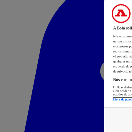
A Bola sol
Nós e os nos
no seu dispos
e os nossos pa
seu consentim
vê poderão não
qualquer mome
esquerda da p
de privacidad
Nós e os n
Utilizar dados
e/ou aceder a
estudos de au
Lista de parc