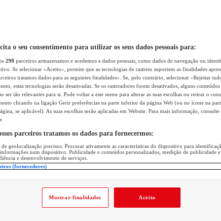
icita o seu consentimento para utilizar os seus dados pessoais para:
sos
298
parceiros armazenamos e acedemos a dados pessoais, como dados de navegação ou identif
itivo. Se selecionar «Aceito», permite que as tecnologias de rastreio suportem as finalidades apr
rceiros tratamos dados para as seguintes finalidades». Se, pelo contrário, selecionar «Rejeitar tud
ento, estas tecnologias serão desativadas. Se os rastreadores forem desativados, alguns conteúdo
 ser tão relevantes para si. Pode voltar a este menu para alterar as suas escolhas ou retirar o con
nto clicando na ligação Gerir preferências na parte inferior da página Web (ou no ícone na part
ágina, se aplicável). As suas escolhas serão aplicadas em Website. Para mais informação, consulte 
e.
ossos parceiros tratamos os dados para fornecermos:
 de geolocalização precisos. Procurar ativamente as características do dispositivo para identifica
 informações num dispositivo. Publicidade e conteúdos personalizados, medição de publicidade e
diência e desenvolvimento de serviços.
eiros (fornecedores)
Mostrar finalidades
Aceito