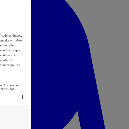
icadores únicos,
esentadas em «Nós
o» ou retirar o
s e anúncios que
sentimento a
e inferior
a nossa política
ção. Armazenar
 conteúdos,