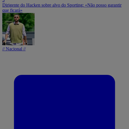
Dirigente do Hacken sobre alvo do Sporting: «Não posso garantir
que ficará»
// Nacional //