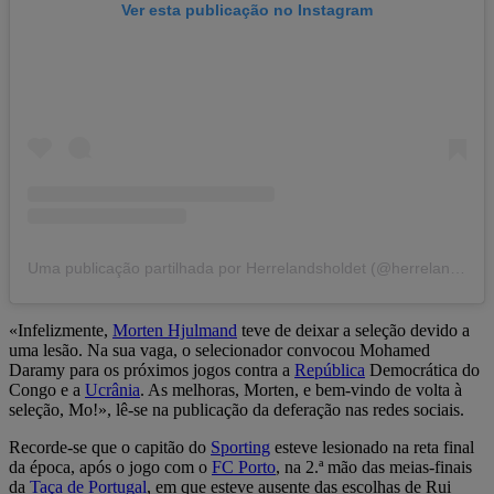
Ver esta publicação no Instagram
Uma publicação partilhada por Herrelandsholdet (@herrelandsholdet)
«Infelizmente,
Morten Hjulmand
teve de deixar a seleção devido a
uma lesão. Na sua vaga, o selecionador convocou Mohamed
Daramy para os próximos jogos contra a
República
Democrática do
Congo e a
Ucrânia
. As melhoras, Morten, e bem-vindo de volta à
seleção, Mo!», lê-se na publicação da deferação nas redes sociais.
Recorde-se que o capitão do
Sporting
esteve lesionado na reta final
da época, após o jogo com o
FC Porto
, na 2.ª mão das meias-finais
da
Taça de Portugal
, em que esteve ausente das escolhas de Rui