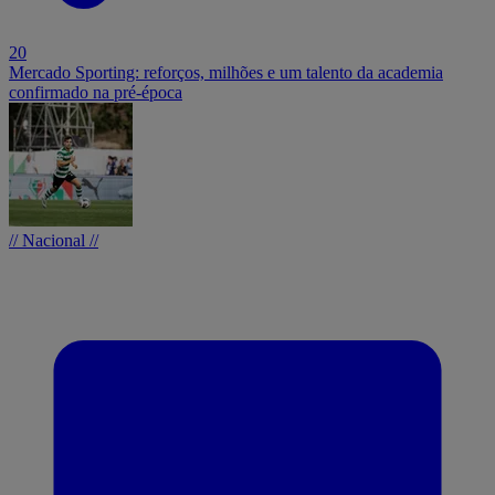
20
Mercado Sporting: reforços, milhões e um talento da academia
confirmado na pré-época
// Nacional //