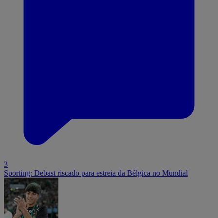
3
Sporting: Debast riscado para estreia da Bélgica no Mundial