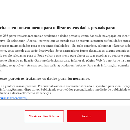
icita o seu consentimento para utilizar os seus dados pessoais para:
sos
298
parceiros armazenamos e acedemos a dados pessoais, como dados de navegação ou identif
itivo. Se selecionar «Aceito», permite que as tecnologias de rastreio suportem as finalidades apr
rceiros tratamos dados para as seguintes finalidades». Se, pelo contrário, selecionar «Rejeitar tud
ento, estas tecnologias serão desativadas. Se os rastreadores forem desativados, alguns conteúdo
 ser tão relevantes para si. Pode voltar a este menu para alterar as suas escolhas ou retirar o con
nto clicando na ligação Gerir preferências na parte inferior da página Web (ou no ícone na part
ágina, se aplicável). As suas escolhas serão aplicadas em Website. Para mais informação, consulte 
e.
ossos parceiros tratamos os dados para fornecermos:
 de geolocalização precisos. Procurar ativamente as características do dispositivo para identifica
 informações num dispositivo. Publicidade e conteúdos personalizados, medição de publicidade e
diência e desenvolvimento de serviços.
eiros (fornecedores)
Mostrar finalidades
Aceito