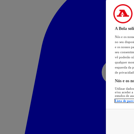
A Bola sol
Nós e os nos
no seu dispos
e os nossos pa
seu consentim
vê poderão não
qualquer mome
esquerda da p
de privacidad
Nós e os n
Utilizar dados
e/ou aceder a
estudos de au
Lista de parc