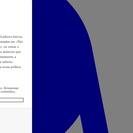
icadores únicos,
esentadas em «Nós
o» ou retirar o
s e anúncios que
sentimento a
e inferior
a nossa política
ção. Armazenar
 conteúdos,