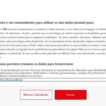
icita o seu consentimento para utilizar os seus dados pessoais para:
sos
298
parceiros armazenamos e acedemos a dados pessoais, como dados de navegação ou identif
itivo. Se selecionar «Aceito», permite que as tecnologias de rastreio suportem as finalidades apr
rceiros tratamos dados para as seguintes finalidades». Se, pelo contrário, selecionar «Rejeitar tud
ento, estas tecnologias serão desativadas. Se os rastreadores forem desativados, alguns conteúdo
 ser tão relevantes para si. Pode voltar a este menu para alterar as suas escolhas ou retirar o con
nto clicando na ligação Gerir preferências na parte inferior da página Web (ou no ícone na part
ágina, se aplicável). As suas escolhas serão aplicadas em Website. Para mais informação, consulte 
e.
ossos parceiros tratamos os dados para fornecermos:
 de geolocalização precisos. Procurar ativamente as características do dispositivo para identifica
 informações num dispositivo. Publicidade e conteúdos personalizados, medição de publicidade e
diência e desenvolvimento de serviços.
eiros (fornecedores)
Mostrar finalidades
Aceito