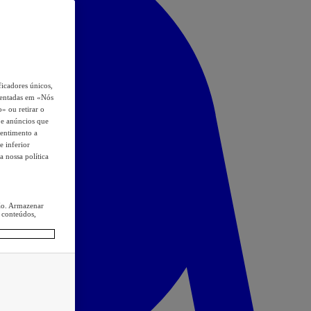
icadores únicos,
esentadas em «Nós
o» ou retirar o
s e anúncios que
sentimento a
e inferior
a nossa política
ção. Armazenar
 conteúdos,