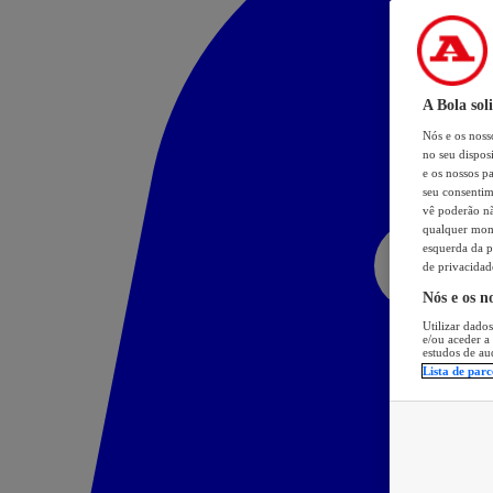
A Bola sol
Nós e os nos
no seu dispos
e os nossos pa
seu consentim
vê poderão não
qualquer mome
esquerda da p
de privacidad
Nós e os n
Utilizar dados
e/ou aceder a
estudos de au
Lista de parc