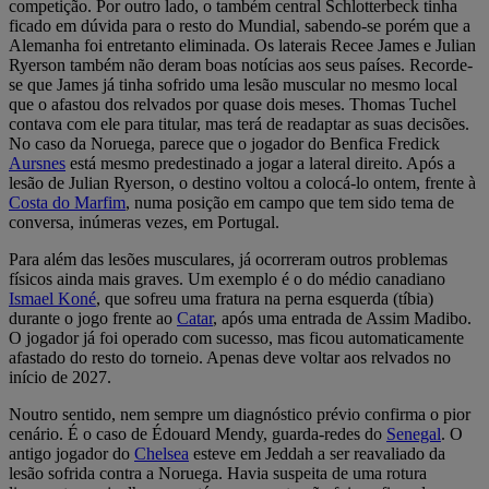
competição. Por outro lado, o também central Schlotterbeck tinha
ficado em dúvida para o resto do Mundial, sabendo-se porém que a
Alemanha foi entretanto eliminada. Os laterais Recee James e Julian
Ryerson também não deram boas notícias aos seus países. Recorde-
se que James já tinha sofrido uma lesão muscular no mesmo local
que o afastou dos relvados por quase dois meses. Thomas Tuchel
contava com ele para titular, mas terá de readaptar as suas decisões.
No caso da Noruega, parece que o jogador do Benfica Fredick
Aursnes
está mesmo predestinado a jogar a lateral direito. Após a
lesão de Julian Ryerson, o destino voltou a colocá-lo ontem, frente à
Costa do Marfim
, numa posição em campo que tem sido tema de
conversa, inúmeras vezes, em Portugal.
Para além das lesões musculares, já ocorreram outros problemas
físicos ainda mais graves. Um exemplo é o do médio canadiano
Ismael Koné
, que sofreu uma fratura na perna esquerda (tíbia)
durante o jogo frente ao
Catar
, após uma entrada de Assim Madibo.
O jogador já foi operado com sucesso, mas ficou automaticamente
afastado do resto do torneio. Apenas deve voltar aos relvados no
início de 2027.
Noutro sentido, nem sempre um diagnóstico prévio confirma o pior
cenário. É o caso de Édouard Mendy, guarda-redes do
Senegal
. O
antigo jogador do
Chelsea
esteve em Jeddah a ser reavaliado da
lesão sofrida contra a Noruega. Havia suspeita de uma rotura