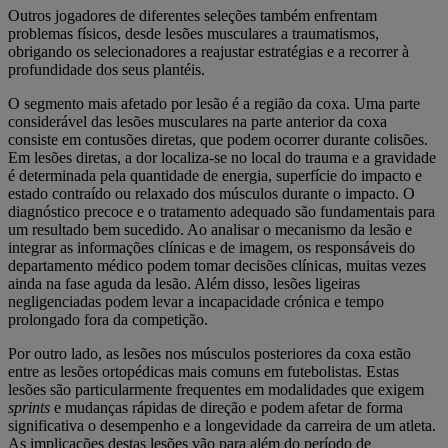
Outros jogadores de diferentes seleções também enfrentam
problemas físicos, desde lesões musculares a traumatismos,
obrigando os selecionadores a reajustar estratégias e a recorrer à
profundidade dos seus plantéis.
O segmento mais afetado por lesão é a região da coxa. Uma parte
considerável das lesões musculares na parte anterior da coxa
consiste em contusões diretas, que podem ocorrer durante colisões.
Em lesões diretas, a dor localiza-se no local do trauma e a gravidade
é determinada pela quantidade de energia, superfície do impacto e
estado contraído ou relaxado dos músculos durante o impacto. O
diagnóstico precoce e o tratamento adequado são fundamentais para
um resultado bem sucedido. Ao analisar o mecanismo da lesão e
integrar as informações clínicas e de imagem, os responsáveis do
departamento médico podem tomar decisões clínicas, muitas vezes
ainda na fase aguda da lesão. Além disso, lesões ligeiras
negligenciadas podem levar a incapacidade crónica e tempo
prolongado fora da competição.
Por outro lado, as lesões nos músculos posteriores da coxa estão
entre as lesões ortopédicas mais comuns em futebolistas. Estas
lesões são particularmente frequentes em modalidades que exigem
sprints
e mudanças rápidas de direção e podem afetar de forma
significativa o desempenho e a longevidade da carreira de um atleta.
As implicações destas lesões vão para além do período de