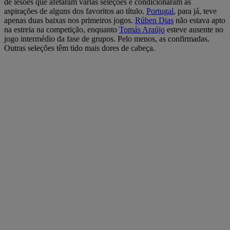
de lesões que afetaram várias seleções e condicionaram as
aspirações de alguns dos favoritos ao título.
Portugal
, para já, teve
apenas duas baixas nos primeiros jogos.
Rúben Dias
não estava apto
na estreia na competição, enquanto
Tomás Araújo
esteve ausente no
jogo intermédio da fase de grupos. Pelo menos, as confirmadas.
Outras seleções têm tido mais dores de cabeça.