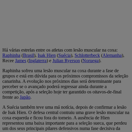
Há várias estrelas entre os atletas com lesão muscular na coxa:
Raphinha
(
Brasil
),
Isak Hien
(
Suécia
),
Schlotterbeck
(
Alemanha
),
Recee
James
(
Inglaterra
) e
Julian Ryerson
(
Noruega
).
Raphinha sofreu uma lesão muscular na coxa durante a fase de
grupos e está em dúvida para os próximos compromissos da seleção
canarinha. A evolução nos próximos dias será determinante para
perceber se o avançado poderá regressar ainda durante a
competição, após a seleção hoje ter garantido os oitavos-de-final
frente ao
Japão
.
A Suécia também teve uma má notícia, depois de confirmar a lesão
de Isak Hien. O defesa central contraiu uma grave lesão muscular na
coxa esquerda e ficou fora do torneio. A ausência de Hien
representou uma baixa importante para a seleção sueca, que perdeu
um dos seus principais pilares defensivos numa fase decisiva da