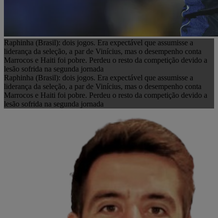
Raphinha (Brasil): dois jogos. Era expectável que assumisse a
liderança da seleção, a par de Vinícius, mas o desempenho conta
Marrocos e Haiti foi pobre. Perdeu o resto da competição devido a
lesão sofrida na segunda jornada
Raphinha (Brasil): dois jogos. Era expectável que assumisse a
liderança da seleção, a par de Vinícius, mas o desempenho conta
Marrocos e Haiti foi pobre. Perdeu o resto da competição devido a
lesão sofrida na segunda jornada