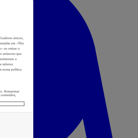
icadores únicos,
esentadas em «Nós
o» ou retirar o
s e anúncios que
sentimento a
e inferior
a nossa política
ção. Armazenar
 conteúdos,