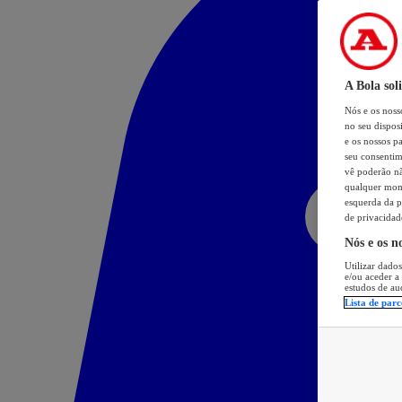
A Bola sol
Nós e os nos
no seu dispos
e os nossos pa
seu consentim
vê poderão não
qualquer mome
esquerda da p
de privacidad
Nós e os n
Utilizar dados
e/ou aceder a
estudos de au
Lista de parc