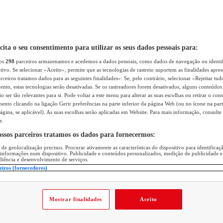
icita o seu consentimento para utilizar os seus dados pessoais para:
sos
298
parceiros armazenamos e acedemos a dados pessoais, como dados de navegação ou identif
itivo. Se selecionar «Aceito», permite que as tecnologias de rastreio suportem as finalidades apr
rceiros tratamos dados para as seguintes finalidades». Se, pelo contrário, selecionar «Rejeitar tud
ento, estas tecnologias serão desativadas. Se os rastreadores forem desativados, alguns conteúdo
 ser tão relevantes para si. Pode voltar a este menu para alterar as suas escolhas ou retirar o con
nto clicando na ligação Gerir preferências na parte inferior da página Web (ou no ícone na part
ágina, se aplicável). As suas escolhas serão aplicadas em Website. Para mais informação, consulte 
e.
ossos parceiros tratamos os dados para fornecermos:
 de geolocalização precisos. Procurar ativamente as características do dispositivo para identifica
 informações num dispositivo. Publicidade e conteúdos personalizados, medição de publicidade e
diência e desenvolvimento de serviços.
eiros (fornecedores)
Mostrar finalidades
Aceito