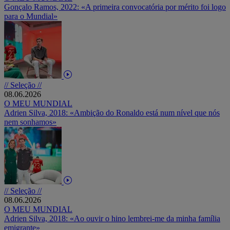
Gonçalo Ramos, 2022: «A primeira convocatória por mérito foi logo
para o Mundial»
// Seleção //
08.06.2026
O MEU MUNDIAL
Adrien Silva, 2018: «Ambição do Ronaldo está num nível que nós
nem sonhamos»
// Seleção //
08.06.2026
O MEU MUNDIAL
Adrien Silva, 2018: «Ao ouvir o hino lembrei-me da minha família
emigrante»