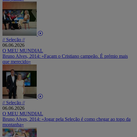
// Seleção //
06.06.2026
O MEU MUNDIAL
Bruno Alves, 2014: «Façam o Cristiano campeão. É prémio mais
que merecido»
// Seleção //
06.06.2026
O MEU MUNDIAL
Bruno Alves, 2014: «Jogar pela Seleção é como chegar ao topo da
montanha»