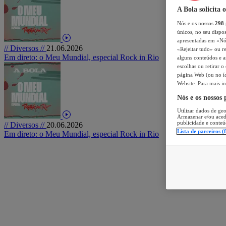
A Bola solicita 
Nós e os nossos
298
únicos, no seu dispos
apresentadas em «Nós 
// Diversos //
21.06.2026
«Rejeitar tudo» ou re
Em direto: o Meu Mundial, especial Rock in Rio
alguns conteúdos e an
escolhas ou retirar 
página Web (ou no íc
Website. Para mais in
Nós e os nossos
Utilizar dados de geo
Armazenar e/ou aced
publicidade e conteú
// Diversos //
20.06.2026
Lista de parceiros (
Em direto: o Meu Mundial, especial Rock in Rio