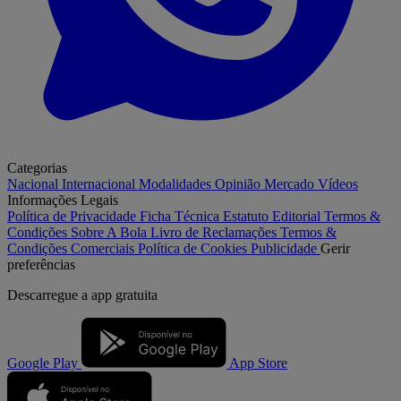
Categorias
Nacional
Internacional
Modalidades
Opinião
Mercado
Vídeos
Informações Legais
Política de Privacidade
Ficha Técnica
Estatuto Editorial
Termos &
Condições
Sobre A Bola
Livro de Reclamações
Termos &
Condições Comerciais
Política de Cookies
Publicidade
Gerir
preferências
Descarregue a
app gratuita
Google Play
App Store