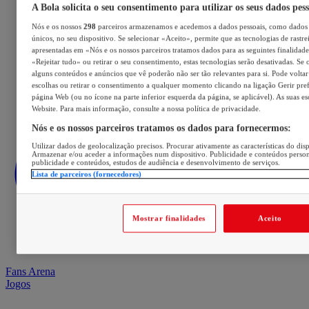
A Bola solicita o seu consentimento para utilizar os seus dados pes
Nós e os nossos
298
parceiros armazenamos e acedemos a dados pessoais, como dados 
únicos, no seu dispositivo. Se selecionar «Aceito», permite que as tecnologias de rastre
apresentadas em «Nós e os nossos parceiros tratamos dados para as seguintes finalidades
«Rejeitar tudo» ou retirar o seu consentimento, estas tecnologias serão desativadas. Se 
alguns conteúdos e anúncios que vê poderão não ser tão relevantes para si. Pode voltar 
escolhas ou retirar o consentimento a qualquer momento clicando na ligação Gerir prefe
página Web (ou no ícone na parte inferior esquerda da página, se aplicável). As suas e
Website. Para mais informação, consulte a nossa política de privacidade.
Nós e os nossos parceiros tratamos os dados para fornecermos:
Utilizar dados de geolocalização precisos. Procurar ativamente as características do disp
Armazenar e/ou aceder a informações num dispositivo. Publicidade e conteúdos perso
publicidade e conteúdos, estudos de audiência e desenvolvimento de serviços.
Lista de parceiros (fornecedores)
Mostrar finalidades
Aceito
Fans Arena
Jogos