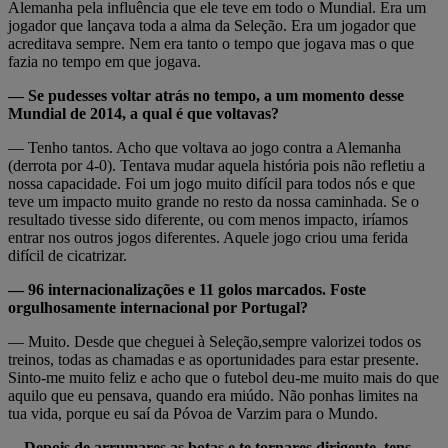
Alemanha pela influência que ele teve em todo o Mundial. Era um
jogador que lançava toda a alma da Seleção. Era um jogador que
acreditava sempre. Nem era tanto o tempo que jogava mas o que
fazia no tempo em que jogava.
— Se pudesses voltar atrás no tempo, a um momento desse
Mundial de 2014, a qual é que voltavas?
— Tenho tantos. Acho que voltava ao jogo contra a Alemanha
(derrota por 4-0). Tentava mudar aquela história pois não refletiu a
nossa capacidade. Foi um jogo muito difícil para todos nós e que
teve um impacto muito grande no resto da nossa caminhada. Se o
resultado tivesse sido diferente, ou com menos impacto, iríamos
entrar nos outros jogos diferentes. Aquele jogo criou uma ferida
difícil de cicatrizar.
— 96 internacionalizações e 11 golos marcados. Foste
orgulhosamente internacional por Portugal?
— Muito. Desde que cheguei à Seleção,sempre valorizei todos os
treinos, todas as chamadas e as oportunidades para estar presente.
Sinto-me muito feliz e acho que o futebol deu-me muito mais do que
aquilo que eu pensava, quando era miúdo. Não ponhas limites na
tua vida, porque eu saí da Póvoa de Varzim para o Mundo.
—Depois de arrumares as botas e te tornares dirigente, tens