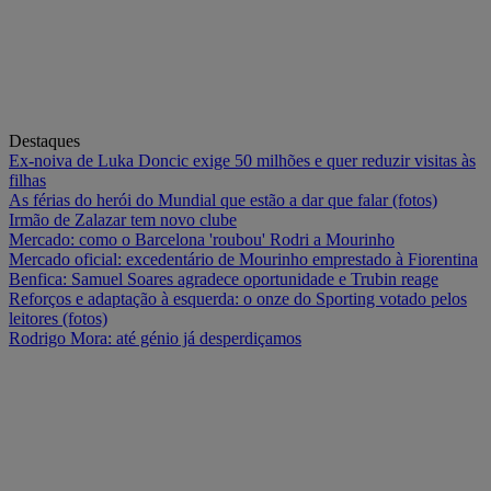
Destaques
Ex-noiva de Luka Doncic exige 50 milhões e quer reduzir visitas às
filhas
As férias do herói do Mundial que estão a dar que falar (fotos)
Irmão de Zalazar tem novo clube
Mercado: como o Barcelona 'roubou' Rodri a Mourinho
Mercado oficial: excedentário de Mourinho emprestado à Fiorentina
Benfica: Samuel Soares agradece oportunidade e Trubin reage
Reforços e adaptação à esquerda: o onze do Sporting votado pelos
leitores (fotos)
Rodrigo Mora: até génio já desperdiçamos