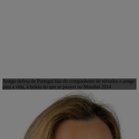
Antigo defesa de Portugal fala do companheiro de relvados e amigo
para a vida, à boleia do que se passou no Mundial 2014