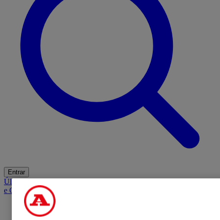
Entrar
Últimas
Mercado
Opinião
iGaming Hub
A BOLA SUGERE
Barba
e Cabelo