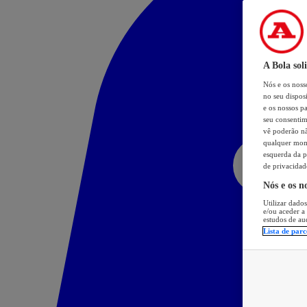
A Bola sol
Nós e os nos
no seu dispos
e os nossos pa
seu consentim
vê poderão não
qualquer mome
esquerda da p
de privacidad
Nós e os n
Utilizar dados
e/ou aceder a
estudos de au
Lista de parc