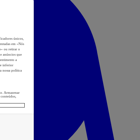
icadores únicos,
esentadas em «Nós
o» ou retirar o
s e anúncios que
sentimento a
e inferior
a nossa política
ção. Armazenar
 conteúdos,