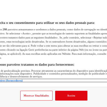
icita o seu consentimento para utilizar os seus dados pessoais para:
sos
298
parceiros armazenamos e acedemos a dados pessoais, como dados de navegação ou identif
itivo. Se selecionar «Aceito», permite que as tecnologias de rastreio suportem as finalidades apr
rceiros tratamos dados para as seguintes finalidades». Se, pelo contrário, selecionar «Rejeitar tud
ento, estas tecnologias serão desativadas. Se os rastreadores forem desativados, alguns conteúdo
 ser tão relevantes para si. Pode voltar a este menu para alterar as suas escolhas ou retirar o con
nto clicando na ligação Gerir preferências na parte inferior da página Web (ou no ícone na part
ágina, se aplicável). As suas escolhas serão aplicadas em Website. Para mais informação, consulte 
e.
ossos parceiros tratamos os dados para fornecermos:
 de geolocalização precisos. Procurar ativamente as características do dispositivo para identifica
 informações num dispositivo. Publicidade e conteúdos personalizados, medição de publicidade e
diência e desenvolvimento de serviços.
eiros (fornecedores)
Mostrar finalidades
Aceito