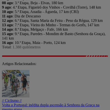
08 ago
: 3.ª Etapa, Beja - Elvas, 180 km
9 ago
: 4.ª Etapa, Figueiró dos Vinhos - Covilhã (Torre), 148 km
10 ago
: 5.ª Etapa, Anadia - Águeda, 17 km (CRI)
11 ago
: Dia de Descanso
12 ago
: 6.ª Etapa, Santa Maria da Feira - Peso da Régua, 129 km
13 ago
: 7.ª Etapa, Vieira do Minho - Termas do Gerês, 147 km
14 ago
: 8.ª Etapa, Melgaço - Fafe, 166 km
15 ago
: 9.ª Etapa, Paredes - Mondim de Basto (Senhora da Graça),
141 km
16 ago
: 10.ª Etapa, Maia - Porto, 124 km
Total
: 1.388 quilómetros
Artigos Relacionados:
// Ciclismo //
Volta a Portugal: inédita dupla ascensão à Senhora da Graça na
mesma etapa