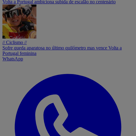
Volta a Portugal ambiciona subida de escalão no centenário
// Ciclismo //
Sofre queda aparatosa no último quilómetro mas vence Volta a
Portugal feminina
WhatsApp