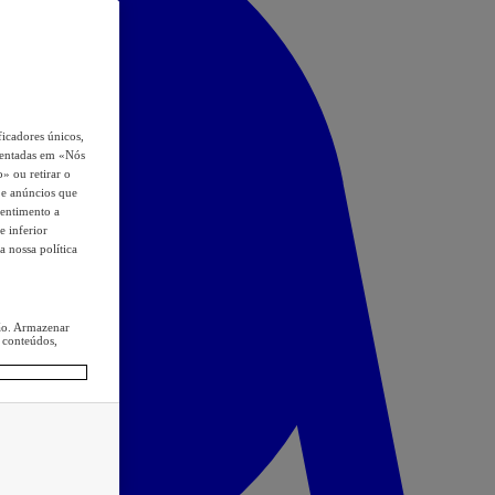
icadores únicos,
esentadas em «Nós
o» ou retirar o
s e anúncios que
sentimento a
e inferior
a nossa política
ção. Armazenar
 conteúdos,