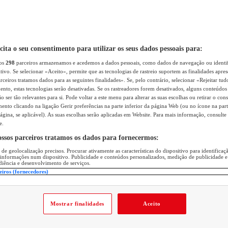
icita o seu consentimento para utilizar os seus dados pessoais para:
sos
298
parceiros armazenamos e acedemos a dados pessoais, como dados de navegação ou identif
itivo. Se selecionar «Aceito», permite que as tecnologias de rastreio suportem as finalidades apr
rceiros tratamos dados para as seguintes finalidades». Se, pelo contrário, selecionar «Rejeitar tud
ento, estas tecnologias serão desativadas. Se os rastreadores forem desativados, alguns conteúdo
 ser tão relevantes para si. Pode voltar a este menu para alterar as suas escolhas ou retirar o con
nto clicando na ligação Gerir preferências na parte inferior da página Web (ou no ícone na part
ágina, se aplicável). As suas escolhas serão aplicadas em Website. Para mais informação, consulte 
e.
ossos parceiros tratamos os dados para fornecermos:
 de geolocalização precisos. Procurar ativamente as características do dispositivo para identifica
 informações num dispositivo. Publicidade e conteúdos personalizados, medição de publicidade e
diência e desenvolvimento de serviços.
eiros (fornecedores)
Mostrar finalidades
Aceito