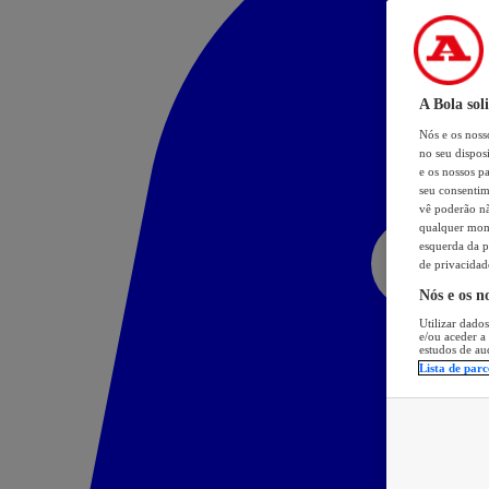
A Bola sol
Nós e os nos
no seu dispos
e os nossos pa
seu consentim
vê poderão não
qualquer mome
esquerda da p
de privacidad
Nós e os n
Utilizar dados
e/ou aceder a
estudos de au
Lista de parc