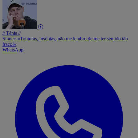
// Ténis //
Sinner: «Tonturas, insónias, não me lembro de me ter sentido tão
fraco!»
WhatsApp