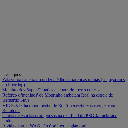
Destaques
Zalazar na cadeira do poder até lhe cortarem as pernas (os jogadores
do Sporting)
Membro dos Super Dragões encontrado morto em casa
Reforço e 'meninos' de Mourinho embalam Real na estreia de
Bernardo Silva
VÍDEO: falha monumental de Rui Silva restabelece empate na
Reboleira
Chuva de estrelas portuguesas na reta final do PSG-Manchester
United
A vida de uma WAG não é só luxo e 'glamour'