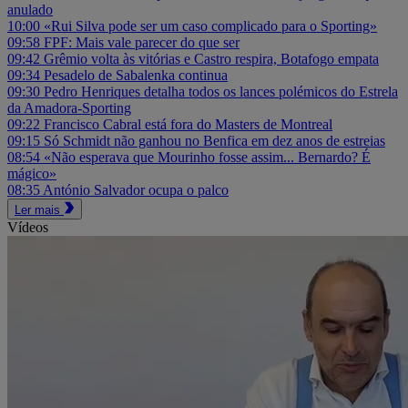
anulado
10:00
«Rui Silva pode ser um caso complicado para o Sporting»
09:58
FPF: Mais vale parecer do que ser
09:42
Grêmio volta às vitórias e Castro respira, Botafogo empata
09:34
Pesadelo de Sabalenka continua
09:30
Pedro Henriques detalha todos os lances polémicos do Estrela
da Amadora-Sporting
09:22
Francisco Cabral está fora do Masters de Montreal
09:15
Só Schmidt não ganhou no Benfica em dez anos de estreias
08:54
«Não esperava que Mourinho fosse assim... Bernardo? É
mágico»
08:35
António Salvador ocupa o palco
Ler mais
Vídeos