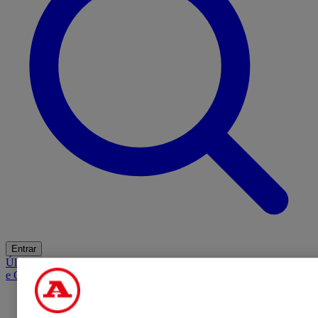
Entrar
Últimas
Mercado
Opinião
iGaming Hub
A BOLA SUGERE
Barba
e Cabelo