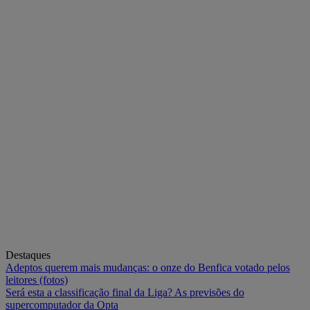
Destaques
Adeptos querem mais mudanças: o onze do Benfica votado pelos
leitores (fotos)
Será esta a classificação final da Liga? As previsões do
supercomputador da Opta