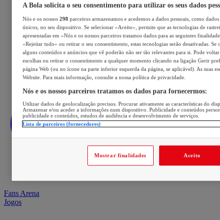
A Bola solicita o seu consentimento para utilizar os seus dados pes
Nós e os nossos
298
parceiros armazenamos e acedemos a dados pessoais, como dados 
únicos, no seu dispositivo. Se selecionar «Aceito», permite que as tecnologias de rastre
apresentadas em «Nós e os nossos parceiros tratamos dados para as seguintes finalidades
«Rejeitar tudo» ou retirar o seu consentimento, estas tecnologias serão desativadas. Se 
alguns conteúdos e anúncios que vê poderão não ser tão relevantes para si. Pode voltar 
escolhas ou retirar o consentimento a qualquer momento clicando na ligação Gerir prefe
página Web (ou no ícone na parte inferior esquerda da página, se aplicável). As suas e
Website. Para mais informação, consulte a nossa política de privacidade.
Nós e os nossos parceiros tratamos os dados para fornecermos:
Utilizar dados de geolocalização precisos. Procurar ativamente as características do disp
Armazenar e/ou aceder a informações num dispositivo. Publicidade e conteúdos perso
publicidade e conteúdos, estudos de audiência e desenvolvimento de serviços.
Lista de parceiros (fornecedores)
Mostrar finalidades
Aceito
Fans Arena
Jogos