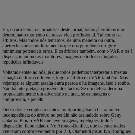
Eu, o caro leitor, os jornalistas deste jornal, todos já errámos num
determinado momento da nossa vida profissional. Tal como os
árbitros. Mas todos nós tentamos, de uma maneira ou outra,
apetrechar-nos com ferramentas que nos permitem corrigir e
minimizar potenciais erros. E os árbitros também, com o VAR a ter à
disposição inúmeros monitores, imagens de todos os ângulos,
repetições infindáveis.
Voltamos então ao nós, já que todos podemos interpretar a mesma
situação de forma diferente, logo, o árbitro e o VAR também. Mas
vejamos: se alguém assalta outra pessoa e há imagens, isso é roubo.
Não há interpretação possível dos factos. Se um defesa derruba
propositadamente um adversário na área, se as imagens o
comprovam, é penálti.
Deixo dois exemplos recentes: no Sporting-Santa Clara houve
incompetência do árbitro no penálti não assinalado sobre Geny
Catamo. Pior, o VAR que teve imagens, repetições, tudo à
disposição, ficou calado. No Arouca-Benfica, que os encarnados
venceram confortavelmente por 2-0, Otamendi pisou Ivo Rodrigues