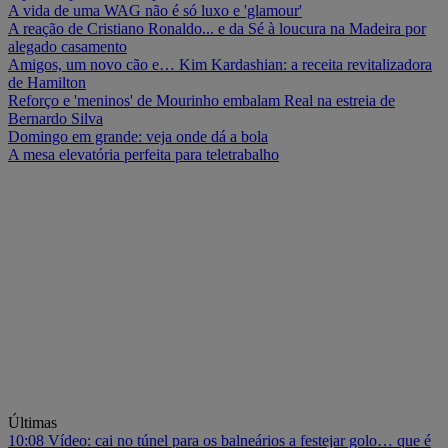
A vida de uma WAG não é só luxo e 'glamour'
A reação de Cristiano Ronaldo... e da Sé à loucura na Madeira por
alegado casamento
Amigos, um novo cão e… Kim Kardashian: a receita revitalizadora
de Hamilton
Reforço e 'meninos' de Mourinho embalam Real na estreia de
Bernardo Silva
Domingo em grande: veja onde dá a bola
A mesa elevatória perfeita para teletrabalho
Últimas
10:08
Vídeo: cai no túnel para os balneários a festejar golo… que é