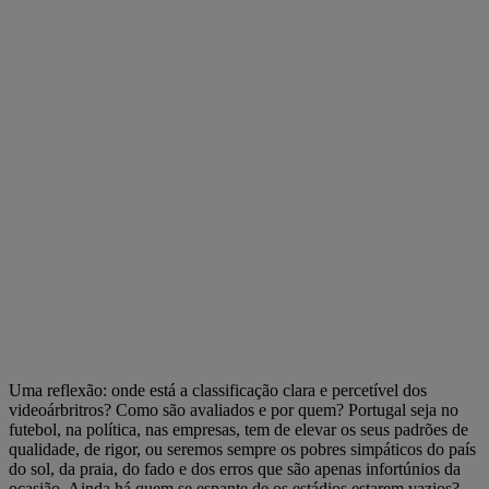
Uma reflexão: onde está a classificação clara e percetível dos
videoárbritros? Como são avaliados e por quem? Portugal seja no
futebol, na política, nas empresas, tem de elevar os seus padrões de
qualidade, de rigor, ou seremos sempre os pobres simpáticos do país
do sol, da praia, do fado e dos erros que são apenas infortúnios da
ocasião. Ainda há quem se espante de os estádios estarem vazios?