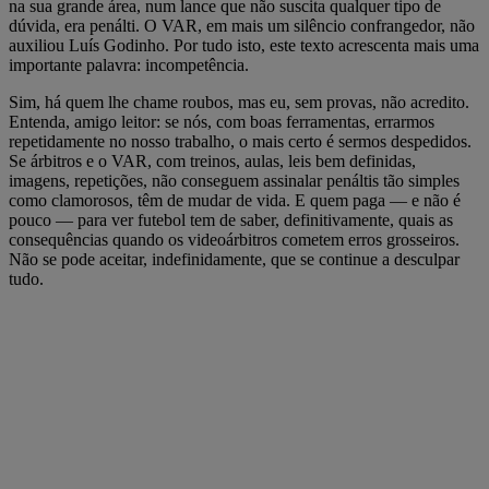
na sua grande área, num lance que não suscita qualquer tipo de
dúvida, era penálti. O VAR, em mais um silêncio confrangedor, não
auxiliou Luís Godinho. Por tudo isto, este texto acrescenta mais uma
importante palavra: incompetência.
Sim, há quem lhe chame roubos, mas eu, sem provas, não acredito.
Entenda, amigo leitor: se nós, com boas ferramentas, errarmos
repetidamente no nosso trabalho, o mais certo é sermos despedidos.
Se árbitros e o VAR, com treinos, aulas, leis bem definidas,
imagens, repetições, não conseguem assinalar penáltis tão simples
como clamorosos, têm de mudar de vida. E quem paga — e não é
pouco — para ver futebol tem de saber, definitivamente, quais as
consequências quando os videoárbitros cometem erros grosseiros.
Não se pode aceitar, indefinidamente, que se continue a desculpar
tudo.