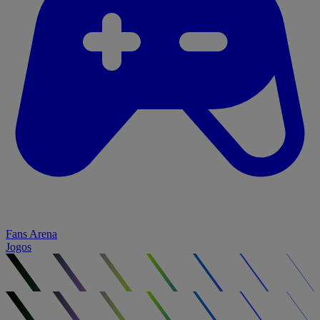
Fans Arena
Jogos