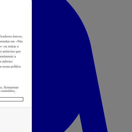
icadores únicos,
esentadas em «Nós
o» ou retirar o
s e anúncios que
sentimento a
e inferior
a nossa política
ção. Armazenar
 conteúdos,