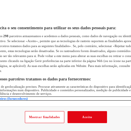
icita o seu consentimento para utilizar os seus dados pessoais para:
sos
298
parceiros armazenamos e acedemos a dados pessoais, como dados de navegação ou identif
itivo. Se selecionar «Aceito», permite que as tecnologias de rastreio suportem as finalidades apr
rceiros tratamos dados para as seguintes finalidades». Se, pelo contrário, selecionar «Rejeitar tud
ento, estas tecnologias serão desativadas. Se os rastreadores forem desativados, alguns conteúdo
 ser tão relevantes para si. Pode voltar a este menu para alterar as suas escolhas ou retirar o con
nto clicando na ligação Gerir preferências na parte inferior da página Web (ou no ícone na part
ágina, se aplicável). As suas escolhas serão aplicadas em Website. Para mais informação, consulte 
e.
ossos parceiros tratamos os dados para fornecermos:
 de geolocalização precisos. Procurar ativamente as características do dispositivo para identifica
 informações num dispositivo. Publicidade e conteúdos personalizados, medição de publicidade e
diência e desenvolvimento de serviços.
eiros (fornecedores)
Mostrar finalidades
Aceito