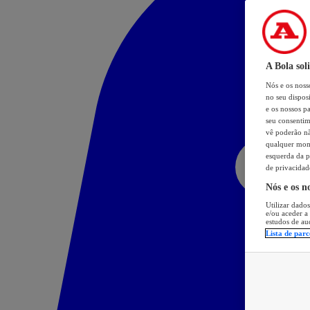
A Bola sol
Nós e os nos
no seu dispos
e os nossos pa
seu consentim
vê poderão não
qualquer mome
esquerda da p
de privacidad
Nós e os n
Utilizar dados
e/ou aceder a
estudos de au
Lista de parc