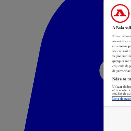
A Bola sol
Nós e os nos
no seu dispos
e os nossos pa
seu consentim
vê poderão não
qualquer mome
esquerda da p
de privacidad
Nós e os n
Utilizar dados
e/ou aceder a
estudos de au
Lista de parc