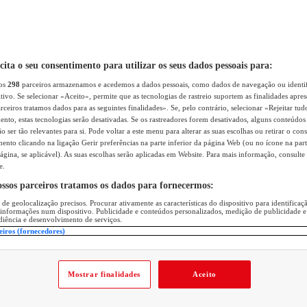
icita o seu consentimento para utilizar os seus dados pessoais para:
sos
298
parceiros armazenamos e acedemos a dados pessoais, como dados de navegação ou identif
itivo. Se selecionar «Aceito», permite que as tecnologias de rastreio suportem as finalidades apr
rceiros tratamos dados para as seguintes finalidades». Se, pelo contrário, selecionar «Rejeitar tud
ento, estas tecnologias serão desativadas. Se os rastreadores forem desativados, alguns conteúdo
 ser tão relevantes para si. Pode voltar a este menu para alterar as suas escolhas ou retirar o con
nto clicando na ligação Gerir preferências na parte inferior da página Web (ou no ícone na part
ágina, se aplicável). As suas escolhas serão aplicadas em Website. Para mais informação, consulte 
e.
ossos parceiros tratamos os dados para fornecermos:
 de geolocalização precisos. Procurar ativamente as características do dispositivo para identifica
 informações num dispositivo. Publicidade e conteúdos personalizados, medição de publicidade e
diência e desenvolvimento de serviços.
eiros (fornecedores)
Mostrar finalidades
Aceito