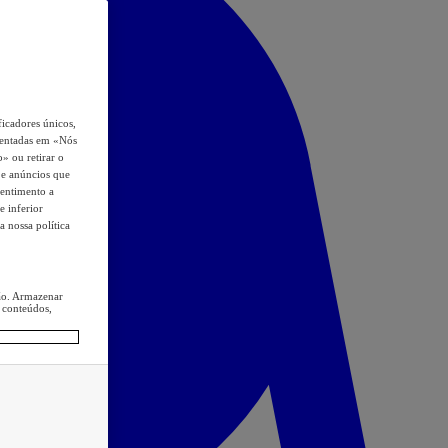
icadores únicos,
esentadas em «Nós
o» ou retirar o
s e anúncios que
sentimento a
e inferior
a nossa política
ção. Armazenar
 conteúdos,