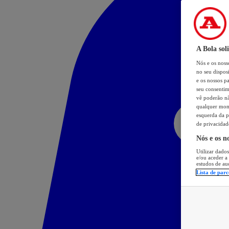
A Bola sol
Nós e os nos
no seu dispos
e os nossos pa
seu consentim
vê poderão não
qualquer mome
esquerda da p
de privacidad
Nós e os n
Utilizar dados
e/ou aceder a
estudos de au
Lista de parc