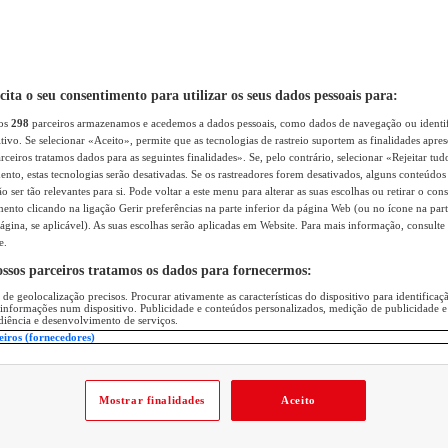
icita o seu consentimento para utilizar os seus dados pessoais para:
sos
298
parceiros armazenamos e acedemos a dados pessoais, como dados de navegação ou identif
itivo. Se selecionar «Aceito», permite que as tecnologias de rastreio suportem as finalidades apr
rceiros tratamos dados para as seguintes finalidades». Se, pelo contrário, selecionar «Rejeitar tud
ento, estas tecnologias serão desativadas. Se os rastreadores forem desativados, alguns conteúdo
 ser tão relevantes para si. Pode voltar a este menu para alterar as suas escolhas ou retirar o con
nto clicando na ligação Gerir preferências na parte inferior da página Web (ou no ícone na part
ágina, se aplicável). As suas escolhas serão aplicadas em Website. Para mais informação, consulte 
e.
ossos parceiros tratamos os dados para fornecermos:
 de geolocalização precisos. Procurar ativamente as características do dispositivo para identifica
 informações num dispositivo. Publicidade e conteúdos personalizados, medição de publicidade e
diência e desenvolvimento de serviços.
eiros (fornecedores)
Mostrar finalidades
Aceito