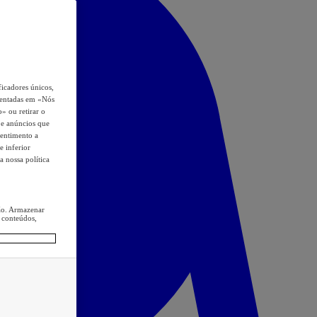
icadores únicos,
esentadas em «Nós
o» ou retirar o
s e anúncios que
sentimento a
e inferior
a nossa política
ção. Armazenar
 conteúdos,