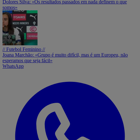
Dolores Silva: «Os resultados passados em nada definem o que
somos»
// Futebol Feminino //
Joana Marchão: «Grupo é muito difícil, mas é um Europeu, não
esperamos que seja fácil»
WhatsApp