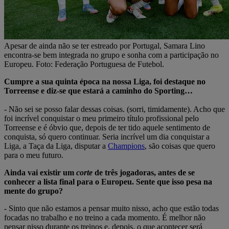
Apesar de ainda não se ter estreado por Portugal, Samara Lino
encontra-se bem integrada no grupo e sonha com a participação no
Europeu. Foto: Federação Portuguesa de Futebol.
Cumpre a sua quinta época na nossa Liga, foi destaque no
Torreense e diz-se que estará a caminho do Sporting…
- Não sei se posso falar dessas coisas. (sorri, timidamente). Acho que
foi incrível conquistar o meu primeiro título profissional pelo
Torreense e é óbvio que, depois de ter tido aquele sentimento de
conquista, só quero continuar. Seria incrível um dia conquistar a
Liga, a Taça da Liga, disputar a
Champions
, são coisas que quero
para o meu futuro.
Ainda vai existir um
corte
de três jogadoras, antes de se
conhecer a lista final para o Europeu. Sente que isso pesa na
mente do grupo?
- Sinto que não estamos a pensar muito nisso, acho que estão todas
focadas no trabalho e no treino a cada momento. É melhor não
pensar nisso durante os treinos e, depois, o que acontecer será