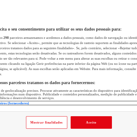
icita o seu consentimento para utilizar os seus dados pessoais para:
sos
298
parceiros armazenamos e acedemos a dados pessoais, como dados de navegação ou identif
itivo. Se selecionar «Aceito», permite que as tecnologias de rastreio suportem as finalidades apr
rceiros tratamos dados para as seguintes finalidades». Se, pelo contrário, selecionar «Rejeitar tud
ento, estas tecnologias serão desativadas. Se os rastreadores forem desativados, alguns conteúdo
 ser tão relevantes para si. Pode voltar a este menu para alterar as suas escolhas ou retirar o con
nto clicando na ligação Gerir preferências na parte inferior da página Web (ou no ícone na part
ágina, se aplicável). As suas escolhas serão aplicadas em Website. Para mais informação, consulte 
e.
ossos parceiros tratamos os dados para fornecermos:
 de geolocalização precisos. Procurar ativamente as características do dispositivo para identifica
 informações num dispositivo. Publicidade e conteúdos personalizados, medição de publicidade e
diência e desenvolvimento de serviços.
eiros (fornecedores)
Mostrar finalidades
Aceito