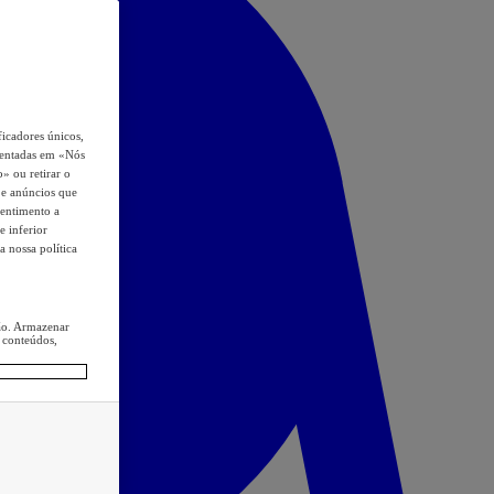
icadores únicos,
esentadas em «Nós
o» ou retirar o
s e anúncios que
sentimento a
e inferior
a nossa política
ção. Armazenar
 conteúdos,