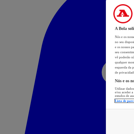
A Bola sol
Nós e os nos
no seu dispos
e os nossos pa
seu consentim
vê poderão não
qualquer mome
esquerda da p
de privacidad
Nós e os n
Utilizar dados
e/ou aceder a
estudos de au
Lista de parc