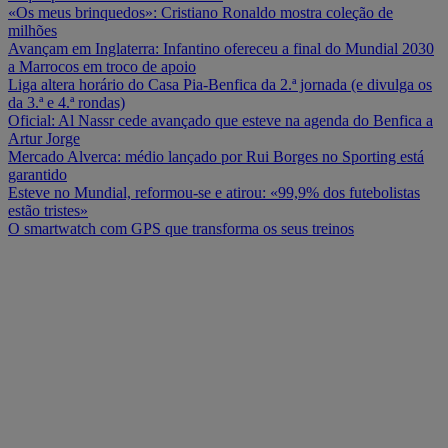
«Os meus brinquedos»: Cristiano Ronaldo mostra coleção de
milhões
Avançam em Inglaterra: Infantino ofereceu a final do Mundial 2030
a Marrocos em troco de apoio
Liga altera horário do Casa Pia-Benfica da 2.ª jornada (e divulga os
da 3.ª e 4.ª rondas)
Oficial: Al Nassr cede avançado que esteve na agenda do Benfica a
Artur Jorge
Mercado Alverca: médio lançado por Rui Borges no Sporting está
garantido
Esteve no Mundial, reformou-se e atirou: «99,9% dos futebolistas
estão tristes»
O smartwatch com GPS que transforma os seus treinos