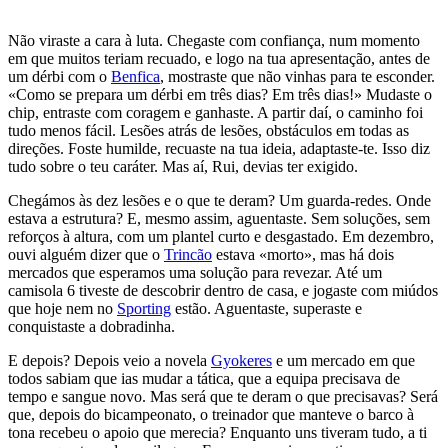
Não viraste a cara à luta. Chegaste com confiança, num momento
em que muitos teriam recuado, e logo na tua apresentação, antes de
um dérbi com o
Benfica
, mostraste que não vinhas para te esconder.
«Como se prepara um dérbi em três dias? Em três dias!» Mudaste o
chip, entraste com coragem e ganhaste. A partir daí, o caminho foi
tudo menos fácil. Lesões atrás de lesões, obstáculos em todas as
direções. Foste humilde, recuaste na tua ideia, adaptaste-te. Isso diz
tudo sobre o teu caráter. Mas aí, Rui, devias ter exigido.
Chegámos às dez lesões e o que te deram? Um guarda-redes. Onde
estava a estrutura? E, mesmo assim, aguentaste. Sem soluções, sem
reforços à altura, com um plantel curto e desgastado. Em dezembro,
ouvi alguém dizer que o
Trincão
estava «morto», mas há dois
mercados que esperamos uma solução para revezar. Até um
camisola 6 tiveste de descobrir dentro de casa, e jogaste com miúdos
que hoje nem no
Sporting
estão. Aguentaste, superaste e
conquistaste a dobradinha.
E depois? Depois veio a novela
Gyokeres
e um mercado em que
todos sabiam que ias mudar a tática, que a equipa precisava de
tempo e sangue novo. Mas será que te deram o que precisavas? Será
que, depois do bicampeonato, o treinador que manteve o barco à
tona recebeu o apoio que merecia? Enquanto uns tiveram tudo, a ti