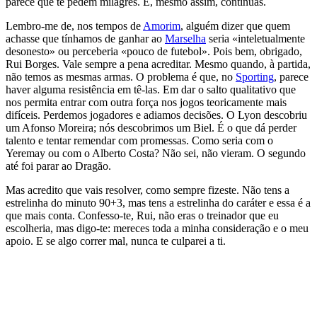
parece que te pedem milagres. E, mesmo assim, continuas.
Lembro-me de, nos tempos de
Amorim
, alguém dizer que quem
achasse que tínhamos de ganhar ao
Marselha
seria «inteletualmente
desonesto» ou perceberia «pouco de futebol». Pois bem, obrigado,
Rui Borges. Vale sempre a pena acreditar. Mesmo quando, à partida,
não temos as mesmas armas. O problema é que, no
Sporting
, parece
haver alguma resistência em tê-las. Em dar o salto qualitativo que
nos permita entrar com outra força nos jogos teoricamente mais
difíceis. Perdemos jogadores e adiamos decisões. O Lyon descobriu
um Afonso Moreira; nós descobrimos um Biel. É o que dá perder
talento e tentar remendar com promessas. Como seria com o
Yeremay ou com o Alberto Costa? Não sei, não vieram. O segundo
até foi parar ao Dragão.
Mas acredito que vais resolver, como sempre fizeste. Não tens a
estrelinha do minuto 90+3, mas tens a estrelinha do caráter e essa é a
que mais conta. Confesso-te, Rui, não eras o treinador que eu
escolheria, mas digo-te: mereces toda a minha consideração e o meu
apoio. E se algo correr mal, nunca te culparei a ti.