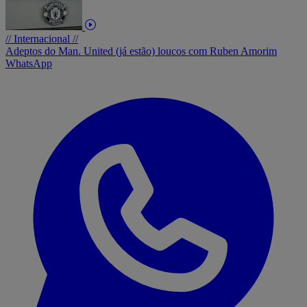
// Internacional //
Adeptos do Man. United (já estão) loucos com Ruben Amorim
WhatsApp