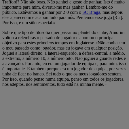
Trafford? Não são boas. Não ganhei e gosto de ganhar. Isto é muito
importante para mim, divertir-me mas ganhar. Lembro-me do
público. Estávamos a ganhar por 2-0 com o
SC Braga
, mas depois
eles apareceram e acabou tudo para nós. Perdemos esse jogo [3-2].
Por isso, é um sítio especial.»
Sobre que tipo de filosofia quer passar ao plantel do clube, Amorim
voltou a relembras o passado de jogador e apontou o principal
objetivo para estes primeiros tempos em Inglaterra: «Não conhecem
o meu passado como jogador, mas eu jogava em qualquer posição.
Joguei a lateral-direito, a lateral-esquerdo, a defesa-central, a médio,
a extremo, a número 10, a número oito. Não joguei a guarda-redes e
a avançado. Portanto, eu era um jogador de equipa e, para mim, isso
é importante. E também porque era um jogador de equipa, por vezes
tinha de ficar no banco. Sei tudo o que os meus jogadores sentem.
Por isso, quando penso numa equipa, penso em todos os jogadores,
nos adeptos, nos sentimentos, tudo está na minha mente.»