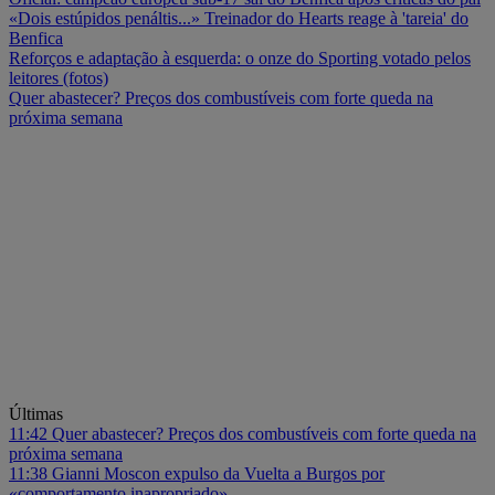
«Dois estúpidos penáltis...» Treinador do Hearts reage à 'tareia' do
Benfica
Reforços e adaptação à esquerda: o onze do Sporting votado pelos
leitores (fotos)
Quer abastecer? Preços dos combustíveis com forte queda na
próxima semana
Últimas
11:42
Quer abastecer? Preços dos combustíveis com forte queda na
próxima semana
11:38
Gianni Moscon expulso da Vuelta a Burgos por
«comportamento inapropriado»