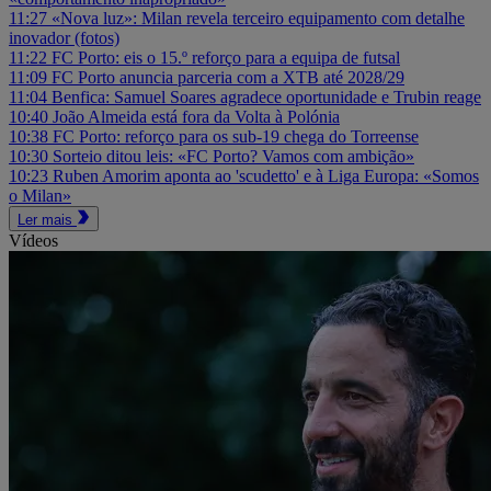
11:27
«Nova luz»: Milan revela terceiro equipamento com detalhe
inovador (fotos)
11:22
FC Porto: eis o 15.º reforço para a equipa de futsal
11:09
FC Porto anuncia parceria com a XTB até 2028/29
11:04
Benfica: Samuel Soares agradece oportunidade e Trubin reage
10:40
João Almeida está fora da Volta à Polónia
10:38
FC Porto: reforço para os sub-19 chega do Torreense
10:30
Sorteio ditou leis: «FC Porto? Vamos com ambição»
10:23
Ruben Amorim aponta ao 'scudetto' e à Liga Europa: «Somos
o Milan»
Ler mais
Vídeos