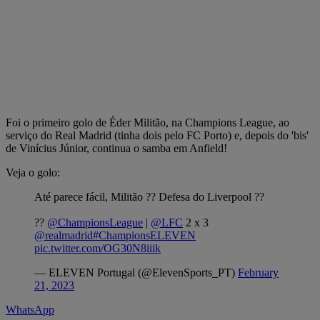
Foi o primeiro golo de Éder Militão, na Champions League, ao
serviço do Real Madrid (tinha dois pelo FC Porto) e, depois do 'bis'
de Vinícius Júnior, continua o samba em Anfield!
Veja o golo:
Até parece fácil, Militão ?? Defesa do Liverpool ??
??
@ChampionsLeague
|
@LFC
2 x 3
@realmadrid
#ChampionsELEVEN
pic.twitter.com/OG30N8iiik
— ELEVEN Portugal (@ElevenSports_PT)
February
21, 2023
WhatsApp