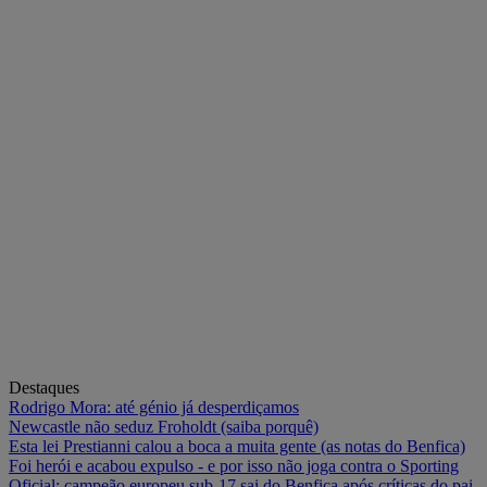
Destaques
Rodrigo Mora: até génio já desperdiçamos
Newcastle não seduz Froholdt (saiba porquê)
Esta lei Prestianni calou a boca a muita gente (as notas do Benfica)
Foi herói e acabou expulso - e por isso não joga contra o Sporting
Oficial: campeão europeu sub-17 sai do Benfica após críticas do pai