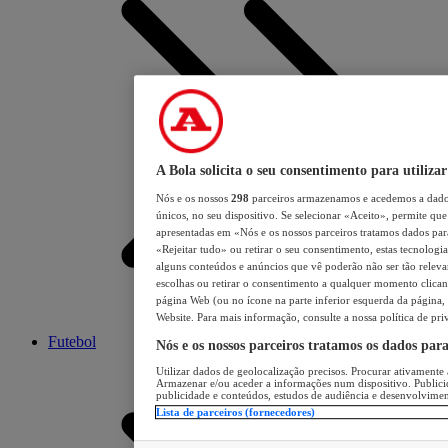
A Bola solicita o seu consentimento para utilizar
Nós e os nossos
298
parceiros armazenamos e acedemos a dados
únicos, no seu dispositivo. Se selecionar «Aceito», permite que 
apresentadas em «Nós e os nossos parceiros tratamos dados para 
«Rejeitar tudo» ou retirar o seu consentimento, estas tecnologia
alguns conteúdos e anúncios que vê poderão não ser tão relevant
escolhas ou retirar o consentimento a qualquer momento clicand
página Web (ou no ícone na parte inferior esquerda da página, s
Website. Para mais informação, consulte a nossa política de pri
Futebol
Nós e os nossos parceiros tratamos os dados par
Utilizar dados de geolocalização precisos. Procurar ativamente a
Armazenar e/ou aceder a informações num dispositivo. Publici
publicidade e conteúdos, estudos de audiência e desenvolvimen
Lista de parceiros (fornecedores)