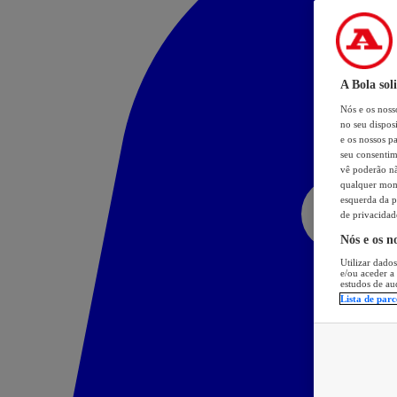
A Bola sol
Nós e os nos
no seu dispos
e os nossos pa
seu consentim
vê poderão não
qualquer mome
esquerda da p
de privacidad
Nós e os n
Utilizar dados
e/ou aceder a
estudos de au
Lista de parc