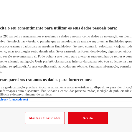
icita o seu consentimento para utilizar os seus dados pessoais para:
sos
298
parceiros armazenamos e acedemos a dados pessoais, como dados de navegação ou identif
itivo. Se selecionar «Aceito», permite que as tecnologias de rastreio suportem as finalidades apr
rceiros tratamos dados para as seguintes finalidades». Se, pelo contrário, selecionar «Rejeitar tud
ento, estas tecnologias serão desativadas. Se os rastreadores forem desativados, alguns conteúdo
 ser tão relevantes para si. Pode voltar a este menu para alterar as suas escolhas ou retirar o con
nto clicando na ligação Gerir preferências na parte inferior da página Web (ou no ícone na part
ágina, se aplicável). As suas escolhas serão aplicadas em Website. Para mais informação, consulte 
e.
ossos parceiros tratamos os dados para fornecermos:
 de geolocalização precisos. Procurar ativamente as características do dispositivo para identifica
 informações num dispositivo. Publicidade e conteúdos personalizados, medição de publicidade e
diência e desenvolvimento de serviços.
eiros (fornecedores)
Mostrar finalidades
Aceito