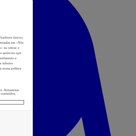
icadores únicos,
esentadas em «Nós
o» ou retirar o
s e anúncios que
sentimento a
e inferior
a nossa política
ção. Armazenar
 conteúdos,