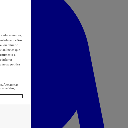
icadores únicos,
esentadas em «Nós
o» ou retirar o
s e anúncios que
sentimento a
e inferior
a nossa política
ção. Armazenar
 conteúdos,