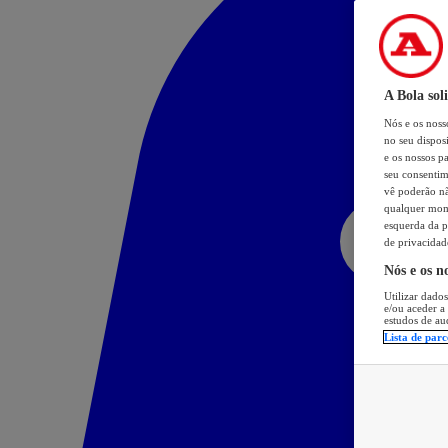
A Bola sol
Nós e os nos
no seu dispos
e os nossos pa
seu consentim
vê poderão não
qualquer mome
esquerda da p
de privacidad
Nós e os n
Utilizar dados
e/ou aceder a
estudos de au
Lista de parc