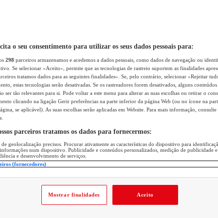
icita o seu consentimento para utilizar os seus dados pessoais para:
sos
298
parceiros armazenamos e acedemos a dados pessoais, como dados de navegação ou identif
itivo. Se selecionar «Aceito», permite que as tecnologias de rastreio suportem as finalidades apr
rceiros tratamos dados para as seguintes finalidades». Se, pelo contrário, selecionar «Rejeitar tud
ento, estas tecnologias serão desativadas. Se os rastreadores forem desativados, alguns conteúdo
 ser tão relevantes para si. Pode voltar a este menu para alterar as suas escolhas ou retirar o con
nto clicando na ligação Gerir preferências na parte inferior da página Web (ou no ícone na part
ágina, se aplicável). As suas escolhas serão aplicadas em Website. Para mais informação, consulte 
e.
ossos parceiros tratamos os dados para fornecermos:
 de geolocalização precisos. Procurar ativamente as características do dispositivo para identifica
 informações num dispositivo. Publicidade e conteúdos personalizados, medição de publicidade e
diência e desenvolvimento de serviços.
eiros (fornecedores)
Mostrar finalidades
Aceito