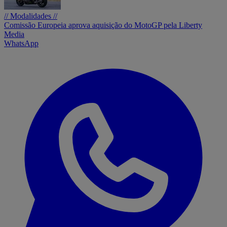
// Modalidades //
Comissão Europeia aprova aquisição do MotoGP pela Liberty
Media
WhatsApp