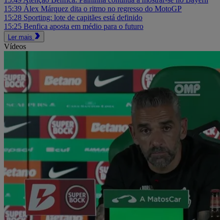
15:39
Álex Márquez dita o ritmo no regresso do MotoGP
15:28
Sporting: lote de capitães está definido
15:25
Benfica aposta em médio para o futuro
Ler mais
Vídeos