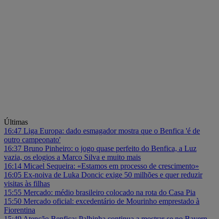
Últimas
16:47
Liga Europa: dado esmagador mostra que o Benfica 'é de
outro campeonato'
16:37
Bruno Pinheiro: o jogo quase perfeito do Benfica, a Luz
vazia, os elogios a Marco Silva e muito mais
16:14
Micael Sequeira: «Estamos em processo de crescimento»
16:05
Ex-noiva de Luka Doncic exige 50 milhões e quer reduzir
visitas às filhas
15:55
Mercado: médio brasileiro colocado na rota do Casa Pia
15:50
Mercado oficial: excedentário de Mourinho emprestado à
Fiorentina
15:49
Atenção Benfica: Palhinha continua a mostrar-se no Bayern