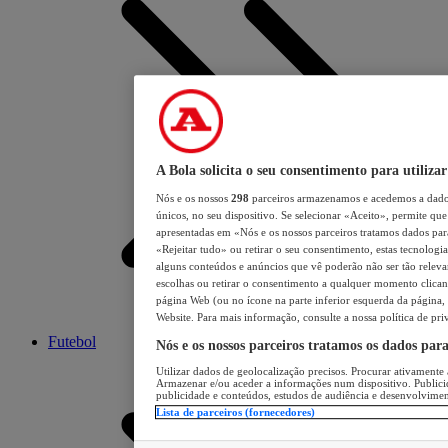
A Bola solicita o seu consentimento para utilizar
Nós e os nossos
298
parceiros armazenamos e acedemos a dados
únicos, no seu dispositivo. Se selecionar «Aceito», permite que 
apresentadas em «Nós e os nossos parceiros tratamos dados para 
«Rejeitar tudo» ou retirar o seu consentimento, estas tecnologia
alguns conteúdos e anúncios que vê poderão não ser tão relevant
escolhas ou retirar o consentimento a qualquer momento clicand
página Web (ou no ícone na parte inferior esquerda da página, s
Website. Para mais informação, consulte a nossa política de pri
Futebol
Nós e os nossos parceiros tratamos os dados par
Utilizar dados de geolocalização precisos. Procurar ativamente a
Armazenar e/ou aceder a informações num dispositivo. Publici
publicidade e conteúdos, estudos de audiência e desenvolvimen
Lista de parceiros (fornecedores)