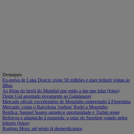
Destaques
Ex-noiva de Luka Doncic exige 50 milhões e quer reduzir visitas às
filhas
As férias do herói do Mundial que estão a dar que falar (fotos)
Deniz Gul apontado novamente ao Galatasaray
Mercado oficial: excedentário de Mourinho emprestado à Fiorentina
Mercado: como o Barcelona 'roubou' Rodri a Mourinho
Benfica: Samuel Soares agradece oportunidade e Trubin reage
Reforços e adaptação à esquerda: o onze do Sporting votado pelos
leitores (fotos)
Rodrigo Mora: até génio já desperdiçamos