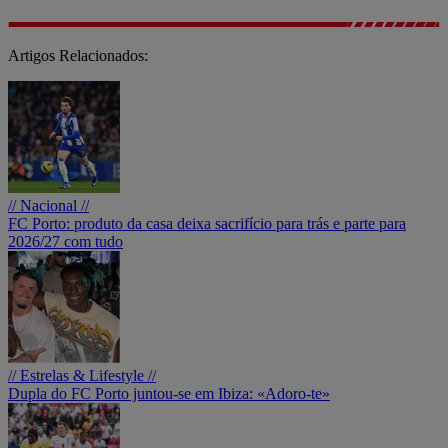
Artigos Relacionados:
// Nacional //
FC Porto: produto da casa deixa sacrifício para trás e parte para
2026/27 com tudo
// Estrelas & Lifestyle //
Dupla do FC Porto juntou-se em Ibiza: «Adoro-te»