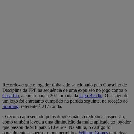
Recorde-se que o jogador tinha sido sancionado pelo Conselho de
Disciplina da FPF na sequência de uma expulsão no jogo contra o
Casa Pia
, a contar para a 20.ª jornada da
Liga Betclic
. O castigo de
um jogo foi entretanto cumprido na partida seguinte, na receção ao
Sporting
, referente à 21.ª ronda.
O recurso apresentado pelos dragões não só reduziu a suspensão,
como também levou a uma diminuição da multa aplicada ao jogador,
que passou de 918 para 510 euros. Na altura, o castigo foi
parcialmente suspenso, o que permitiu a
William Gomes
participar