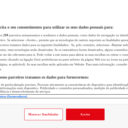
icita o seu consentimento para utilizar os seus dados pessoais para:
sos
298
parceiros armazenamos e acedemos a dados pessoais, como dados de navegação ou identif
itivo. Se selecionar «Aceito», permite que as tecnologias de rastreio suportem as finalidades apr
rceiros tratamos dados para as seguintes finalidades». Se, pelo contrário, selecionar «Rejeitar tud
ento, estas tecnologias serão desativadas. Se os rastreadores forem desativados, alguns conteúdo
 ser tão relevantes para si. Pode voltar a este menu para alterar as suas escolhas ou retirar o con
nto clicando na ligação Gerir preferências na parte inferior da página Web (ou no ícone na part
ágina, se aplicável). As suas escolhas serão aplicadas em Website. Para mais informação, consulte 
e.
ossos parceiros tratamos os dados para fornecermos:
 de geolocalização precisos. Procurar ativamente as características do dispositivo para identifica
 informações num dispositivo. Publicidade e conteúdos personalizados, medição de publicidade e
diência e desenvolvimento de serviços.
eiros (fornecedores)
Mostrar finalidades
Aceito