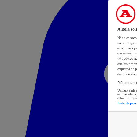
A Bola sol
Nós e os nos
no seu dispos
e os nossos pa
seu consentim
vê poderão não
qualquer mome
esquerda da p
de privacidad
Nós e os n
Utilizar dados
e/ou aceder a
estudos de au
Lista de parc