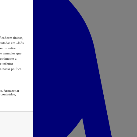
icadores únicos,
esentadas em «Nós
o» ou retirar o
s e anúncios que
sentimento a
e inferior
a nossa política
ção. Armazenar
 conteúdos,