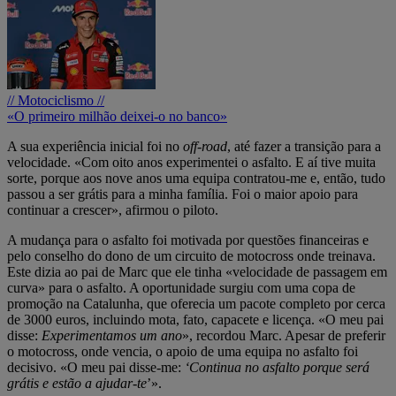
// Motociclismo //
«O primeiro milhão deixei-o no banco»
A sua experiência inicial foi no
off-road
, até fazer a transição para a
velocidade. «Com oito anos experimentei o asfalto. E aí tive muita
sorte, porque aos nove anos uma equipa contratou-me e, então, tudo
passou a ser grátis para a minha família. Foi o maior apoio para
continuar a crescer», afirmou o piloto.
A mudança para o asfalto foi motivada por questões financeiras e
pelo conselho do dono de um circuito de motocross onde treinava.
Este dizia ao pai de Marc que ele tinha «velocidade de passagem em
curva» para o asfalto. A oportunidade surgiu com uma copa de
promoção na Catalunha, que oferecia um pacote completo por cerca
de 3000 euros, incluindo mota, fato, capacete e licença. «O meu pai
disse:
Experimentamos um ano
», recordou Marc. Apesar de preferir
o motocross, onde vencia, o apoio de uma equipa no asfalto foi
decisivo. «O meu pai disse-me:
‘Continua no asfalto porque será
grátis e estão a ajudar-te
’».