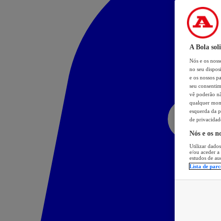
A Bola sol
Nós e os nos
no seu dispos
e os nossos pa
seu consentim
vê poderão não
qualquer mome
esquerda da p
de privacidad
Nós e os n
Utilizar dados
e/ou aceder a
estudos de au
Lista de parc