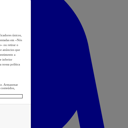
icadores únicos,
esentadas em «Nós
o» ou retirar o
s e anúncios que
sentimento a
e inferior
a nossa política
ção. Armazenar
 conteúdos,