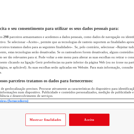
icita o seu consentimento para utilizar os seus dados pessoais para:
sos
298
parceiros armazenamos e acedemos a dados pessoais, como dados de navegação ou identif
itivo. Se selecionar «Aceito», permite que as tecnologias de rastreio suportem as finalidades apr
rceiros tratamos dados para as seguintes finalidades». Se, pelo contrário, selecionar «Rejeitar tud
ento, estas tecnologias serão desativadas. Se os rastreadores forem desativados, alguns conteúdo
 ser tão relevantes para si. Pode voltar a este menu para alterar as suas escolhas ou retirar o con
nto clicando na ligação Gerir preferências na parte inferior da página Web (ou no ícone na part
ágina, se aplicável). As suas escolhas serão aplicadas em Website. Para mais informação, consulte 
e.
ossos parceiros tratamos os dados para fornecermos:
 de geolocalização precisos. Procurar ativamente as características do dispositivo para identifica
 informações num dispositivo. Publicidade e conteúdos personalizados, medição de publicidade e
diência e desenvolvimento de serviços.
eiros (fornecedores)
Mostrar finalidades
Aceito