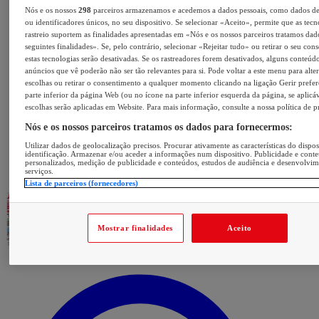
Nós e os nossos
298
parceiros armazenamos e acedemos a dados pessoais, como dados d
ou identificadores únicos, no seu dispositivo. Se selecionar «Aceito», permite que as tecn
rastreio suportem as finalidades apresentadas em «Nós e os nossos parceiros tratamos dad
seguintes finalidades». Se, pelo contrário, selecionar «Rejeitar tudo» ou retirar o seu con
estas tecnologias serão desativadas. Se os rastreadores forem desativados, alguns conteúd
anúncios que vê poderão não ser tão relevantes para si. Pode voltar a este menu para alter
escolhas ou retirar o consentimento a qualquer momento clicando na ligação Gerir prefer
parte inferior da página Web (ou no ícone na parte inferior esquerda da página, se aplicáv
escolhas serão aplicadas em Website. Para mais informação, consulte a nossa política de p
Nós e os nossos parceiros tratamos os dados para fornecermos:
Utilizar dados de geolocalização precisos. Procurar ativamente as características do dispos
identificação. Armazenar e/ou aceder a informações num dispositivo. Publicidade e cont
personalizados, medição de publicidade e conteúdos, estudos de audiência e desenvolvi
serviços.
Lista de parceiros (fornecedores)
Mostrar finalidades
Aceito