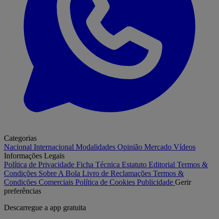
Categorias
Nacional
Internacional
Modalidades
Opinião
Mercado
Vídeos
Informações Legais
Política de Privacidade
Ficha Técnica
Estatuto Editorial
Termos &
Condições
Sobre A Bola
Livro de Reclamações
Termos &
Condições Comerciais
Política de Cookies
Publicidade
Gerir
preferências
Descarregue a
app gratuita