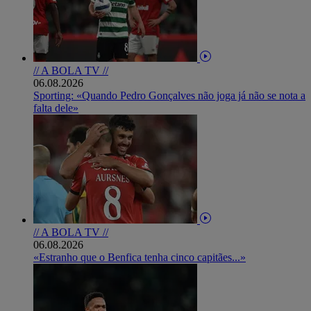
// A BOLA TV //
06.08.2026
Sporting: «Quando Pedro Gonçalves não joga já não se nota a
falta dele»
// A BOLA TV //
06.08.2026
«Estranho que o Benfica tenha cinco capitães...»