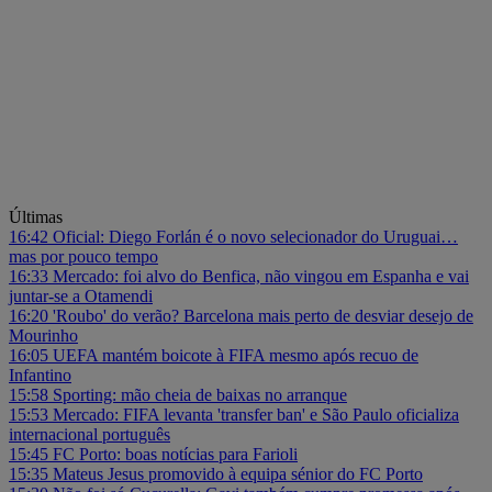
Últimas
16:42
Oficial: Diego Forlán é o novo selecionador do Uruguai…
mas por pouco tempo
16:33
Mercado: foi alvo do Benfica, não vingou em Espanha e vai
juntar-se a Otamendi
16:20
'Roubo' do verão? Barcelona mais perto de desviar desejo de
Mourinho
16:05
UEFA mantém boicote à FIFA mesmo após recuo de
Infantino
15:58
Sporting: mão cheia de baixas no arranque
15:53
Mercado: FIFA levanta 'transfer ban' e São Paulo oficializa
internacional português
15:45
FC Porto: boas notícias para Farioli
15:35
Mateus Jesus promovido à equipa sénior do FC Porto