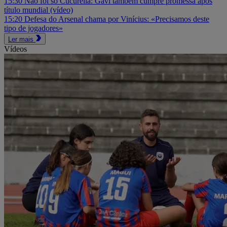
15:30
Não foi só Cucurella: Gavi também cumpre promessa após
título mundial (vídeo)
15:20
Defesa do Arsenal chama por Vinícius: «Precisamos deste
tipo de jogadores»
Ler mais
Vídeos