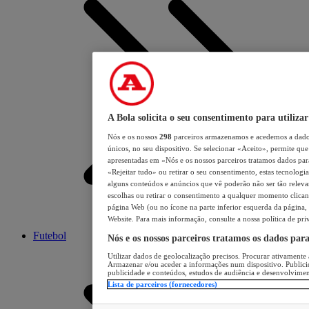
A Bola solicita o seu consentimento para utilizar
Nós e os nossos
298
parceiros armazenamos e acedemos a dados
únicos, no seu dispositivo. Se selecionar «Aceito», permite que 
apresentadas em «Nós e os nossos parceiros tratamos dados para 
«Rejeitar tudo» ou retirar o seu consentimento, estas tecnologia
alguns conteúdos e anúncios que vê poderão não ser tão relevant
escolhas ou retirar o consentimento a qualquer momento clicand
página Web (ou no ícone na parte inferior esquerda da página, s
Website. Para mais informação, consulte a nossa política de pri
Futebol
Nós e os nossos parceiros tratamos os dados par
Utilizar dados de geolocalização precisos. Procurar ativamente a
Armazenar e/ou aceder a informações num dispositivo. Publici
publicidade e conteúdos, estudos de audiência e desenvolvimen
Lista de parceiros (fornecedores)