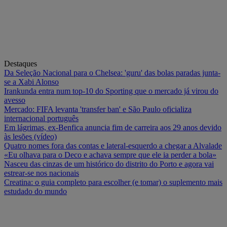
Destaques
Da Seleção Nacional para o Chelsea: 'guru' das bolas paradas junta-
se a Xabi Alonso
Irankunda entra num top-10 do Sporting que o mercado já virou do
avesso
Mercado: FIFA levanta 'transfer ban' e São Paulo oficializa
internacional português
Em lágrimas, ex-Benfica anuncia fim de carreira aos 29 anos devido
às lesões (vídeo)
Quatro nomes fora das contas e lateral-esquerdo a chegar a Alvalade
«Eu olhava para o Deco e achava sempre que ele ia perder a bola»
Nasceu das cinzas de um histórico do distrito do Porto e agora vai
estrear-se nos nacionais
Creatina: o guia completo para escolher (e tomar) o suplemento mais
estudado do mundo