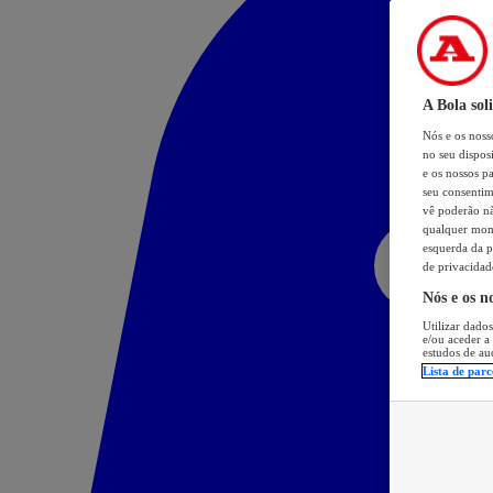
A Bola sol
Nós e os nos
no seu dispos
e os nossos pa
seu consentim
vê poderão não
qualquer mome
esquerda da p
de privacidad
Nós e os n
Utilizar dados
e/ou aceder a
estudos de au
Lista de parc