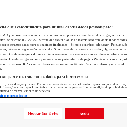
icita o seu consentimento para utilizar os seus dados pessoais para:
sos
298
parceiros armazenamos e acedemos a dados pessoais, como dados de navegação ou identif
itivo. Se selecionar «Aceito», permite que as tecnologias de rastreio suportem as finalidades apr
rceiros tratamos dados para as seguintes finalidades». Se, pelo contrário, selecionar «Rejeitar tud
ento, estas tecnologias serão desativadas. Se os rastreadores forem desativados, alguns conteúdo
 ser tão relevantes para si. Pode voltar a este menu para alterar as suas escolhas ou retirar o con
nto clicando na ligação Gerir preferências na parte inferior da página Web (ou no ícone na part
ágina, se aplicável). As suas escolhas serão aplicadas em Website. Para mais informação, consulte 
e.
ossos parceiros tratamos os dados para fornecermos:
 de geolocalização precisos. Procurar ativamente as características do dispositivo para identifica
 informações num dispositivo. Publicidade e conteúdos personalizados, medição de publicidade e
diência e desenvolvimento de serviços.
eiros (fornecedores)
Mostrar finalidades
Aceito