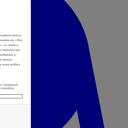
icadores únicos,
esentadas em «Nós
o» ou retirar o
s e anúncios que
sentimento a
e inferior
a nossa política
ção. Armazenar
 conteúdos,