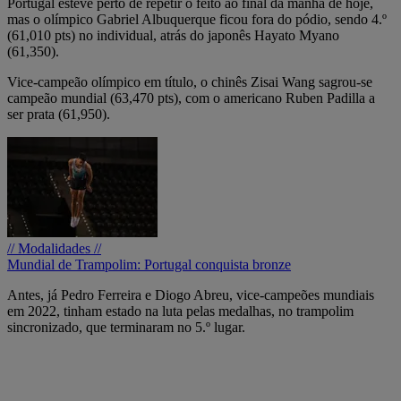
Portugal esteve perto de repetir o feito ao final da manhã de hoje,
mas o olímpico Gabriel Albuquerque ficou fora do pódio, sendo 4.º
(61,010 pts) no individual, atrás do japonês Hayato Myano
(61,350).
Vice-campeão olímpico em título, o chinês Zisai Wang sagrou-se
campeão mundial (63,470 pts), com o americano Ruben Padilla a
ser prata (61,950).
// Modalidades //
Mundial de Trampolim: Portugal conquista bronze
Antes, já Pedro Ferreira e Diogo Abreu, vice-campeões mundiais
em 2022, tinham estado na luta pelas medalhas, no trampolim
sincronizado, que terminaram no 5.º lugar.