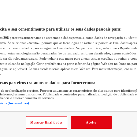
icita o seu consentimento para utilizar os seus dados pessoais para:
sos
298
parceiros armazenamos e acedemos a dados pessoais, como dados de navegação ou identif
itivo. Se selecionar «Aceito», permite que as tecnologias de rastreio suportem as finalidades apr
rceiros tratamos dados para as seguintes finalidades». Se, pelo contrário, selecionar «Rejeitar tud
ento, estas tecnologias serão desativadas. Se os rastreadores forem desativados, alguns conteúdo
 ser tão relevantes para si. Pode voltar a este menu para alterar as suas escolhas ou retirar o con
nto clicando na ligação Gerir preferências na parte inferior da página Web (ou no ícone na part
ágina, se aplicável). As suas escolhas serão aplicadas em Website. Para mais informação, consulte 
e.
ossos parceiros tratamos os dados para fornecermos:
 de geolocalização precisos. Procurar ativamente as características do dispositivo para identifica
 informações num dispositivo. Publicidade e conteúdos personalizados, medição de publicidade e
diência e desenvolvimento de serviços.
eiros (fornecedores)
Mostrar finalidades
Aceito