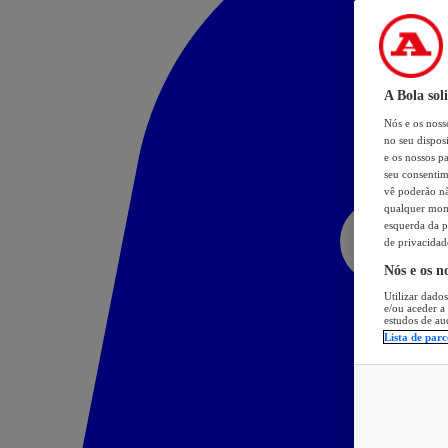
A Bola sol
Nós e os nos
no seu dispos
e os nossos pa
seu consentim
vê poderão não
qualquer mome
esquerda da p
de privacidad
Nós e os n
Utilizar dados
e/ou aceder a
estudos de au
Lista de parc