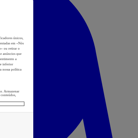
icadores únicos,
esentadas em «Nós
o» ou retirar o
s e anúncios que
sentimento a
e inferior
a nossa política
ção. Armazenar
 conteúdos,