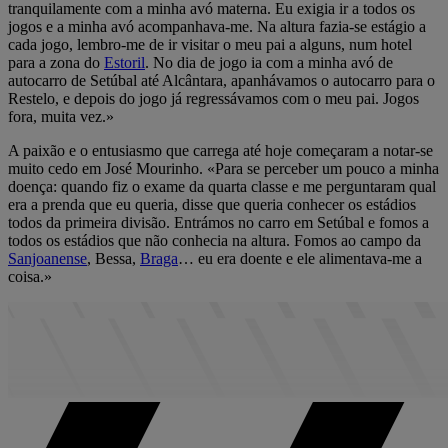
tranquilamente com a minha avó materna. Eu exigia ir a todos os
jogos e a minha avó acompanhava-me. Na altura fazia-se estágio a
cada jogo, lembro-me de ir visitar o meu pai a alguns, num hotel
para a zona do
Estoril
. No dia de jogo ia com a minha avó de
autocarro de Setúbal até Alcântara, apanhávamos o autocarro para o
Restelo, e depois do jogo já regressávamos com o meu pai. Jogos
fora, muita vez.»
A paixão e o entusiasmo que carrega até hoje começaram a notar-se
muito cedo em José Mourinho. «Para se perceber um pouco a minha
doença: quando fiz o exame da quarta classe e me perguntaram qual
era a prenda que eu queria, disse que queria conhecer os estádios
todos da primeira divisão. Entrámos no carro em Setúbal e fomos a
todos os estádios que não conhecia na altura. Fomos ao campo da
Sanjoanense
, Bessa,
Braga
… eu era doente e ele alimentava-me a
coisa.»