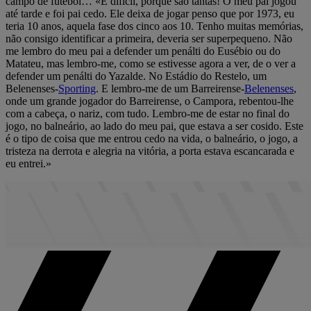
campo de futebol… «É difícil, porque são tantas! O meu pai jogou
até tarde e foi pai cedo. Ele deixa de jogar penso que por 1973, eu
teria 10 anos, aquela fase dos cinco aos 10. Tenho muitas memórias,
não consigo identificar a primeira, deveria ser superpequeno. Não
me lembro do meu pai a defender um penálti do Eusébio ou do
Matateu, mas lembro-me, como se estivesse agora a ver, de o ver a
defender um penálti do Yazalde. No Estádio do Restelo, um
Belenenses-
Sporting
. E lembro-me de um Barreirense-
Belenenses
,
onde um grande jogador do Barreirense, o Campora, rebentou-lhe
com a cabeça, o nariz, com tudo. Lembro-me de estar no final do
jogo, no balneário, ao lado do meu pai, que estava a ser cosido. Este
é o tipo de coisa que me entrou cedo na vida, o balneário, o jogo, a
tristeza na derrota e alegria na vitória, a porta estava escancarada e
eu entrei.»