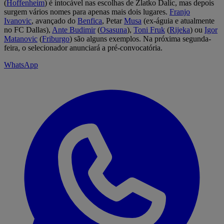
(
Hoffenheim
) é intocável nas escolhas de Zlatko Dalic, mas depois
surgem vários nomes para apenas mais dois lugares.
Franjo
Ivanovic
, avançado do
Benfica
, Petar
Musa
(ex-águia e atualmente
no FC Dallas),
Ante Budimir
(
Osasuna
),
Toni Fruk
(
Rijeka
) ou
Igor
Matanovic
(
Friburgo
) são alguns exemplos. Na próxima segunda-
feira, o selecionador anunciará a pré-convocatória.
WhatsApp