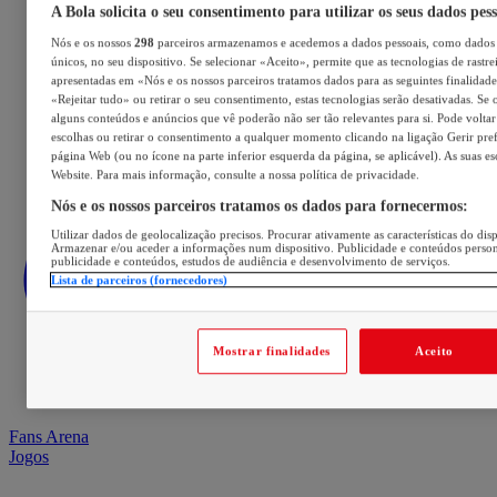
A Bola solicita o seu consentimento para utilizar os seus dados pes
Nós e os nossos
298
parceiros armazenamos e acedemos a dados pessoais, como dados 
únicos, no seu dispositivo. Se selecionar «Aceito», permite que as tecnologias de rastre
apresentadas em «Nós e os nossos parceiros tratamos dados para as seguintes finalidades
«Rejeitar tudo» ou retirar o seu consentimento, estas tecnologias serão desativadas. Se 
alguns conteúdos e anúncios que vê poderão não ser tão relevantes para si. Pode voltar 
escolhas ou retirar o consentimento a qualquer momento clicando na ligação Gerir prefe
página Web (ou no ícone na parte inferior esquerda da página, se aplicável). As suas e
Website. Para mais informação, consulte a nossa política de privacidade.
Nós e os nossos parceiros tratamos os dados para fornecermos:
Utilizar dados de geolocalização precisos. Procurar ativamente as características do disp
Armazenar e/ou aceder a informações num dispositivo. Publicidade e conteúdos perso
publicidade e conteúdos, estudos de audiência e desenvolvimento de serviços.
Lista de parceiros (fornecedores)
Mostrar finalidades
Aceito
Fans Arena
Jogos