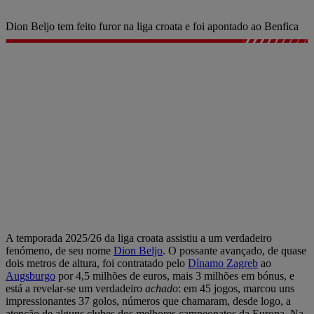
Dion Beljo tem feito furor na liga croata e foi apontado ao Benfica
A temporada 2025/26 da liga croata assistiu a um verdadeiro
fenómeno, de seu nome
Dion
Beljo
. O possante avançado, de quase
dois metros de altura, foi contratado pelo
Dínamo Zagreb
ao
Augsburgo
por 4,5 milhões de euros, mais 3 milhões em bónus, e
está a revelar-se um verdadeiro
achado
: em 45 jogos, marcou uns
impressionantes 37 golos, números que chamaram, desde logo, a
atenção de alguns clubes dos melhores campeonatos da Europa. Na