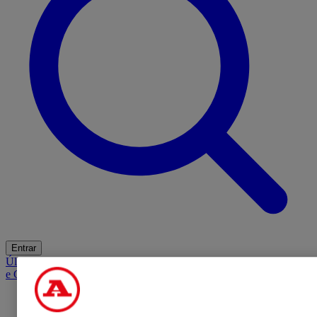
Entrar
Últimas
Mercado
Opinião
iGaming Hub
A BOLA SUGERE
Barba
e Cabelo