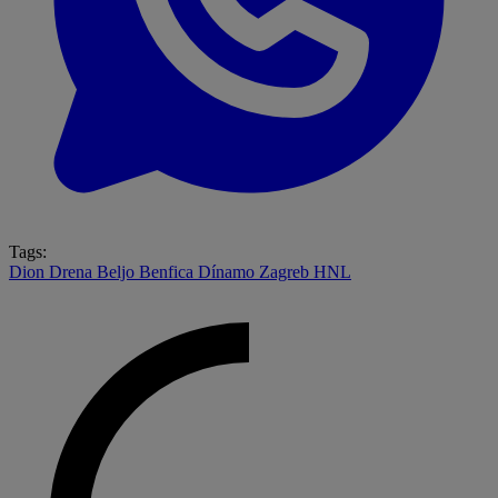
Tags:
Dion Drena Beljo
Benfica
Dínamo Zagreb
HNL