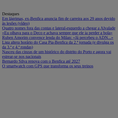
Destaques
Em lágrimas, ex-Benfica anuncia fim de carreira aos 29 anos devido
às lesões (vídeo)
Quatro nomes fora das contas e lateral-esquerdo a chegar a Alvalade
«Eu olhava para o Deco e achava sempre que ele ia perder a bola»
Ruben Amorim convence lenda do Milan: «Já percebeu o ADN...»
Liga altera horário do Casa Pia-Benfica da 2.ª jornada (e divulga os
da 3.ª e 4.ª rondas)
Nasceu das cinzas de um histórico do distrito do Porto e agora vai
estrear-se nos nacionais
Bernardo Silva renova com o Benfica até 2027
O smartwatch com GPS que transforma os seus treinos