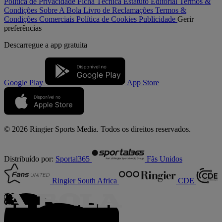
Política de Privacidade
Ficha Técnica
Estatuto Editorial
Termos &
Condições
Sobre A Bola
Livro de Reclamações
Termos &
Condições Comerciais
Política de Cookies
Publicidade
Gerir
preferências
Descarregue a
app gratuita
Google Play
App Store
© 2026 Ringier Sports Media. Todos os direitos reservados.
Distribuído por:
Sportal365
Fãs Unidos
Ringier South Africa
CDE