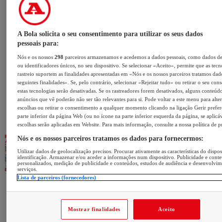
A Bola solicita o seu consentimento para utilizar os seus dados
pessoais para:
Nós e os nossos
298
parceiros armazenamos e acedemos a dados pessoais, como dados d
ou identificadores únicos, no seu dispositivo. Se selecionar «Aceito», permite que as tecn
rastreio suportem as finalidades apresentadas em «Nós e os nossos parceiros tratamos dad
seguintes finalidades». Se, pelo contrário, selecionar «Rejeitar tudo» ou retirar o seu con
estas tecnologias serão desativadas. Se os rastreadores forem desativados, alguns conteúd
anúncios que vê poderão não ser tão relevantes para si. Pode voltar a este menu para alter
escolhas ou retirar o consentimento a qualquer momento clicando na ligação Gerir prefer
parte inferior da página Web (ou no ícone na parte inferior esquerda da página, se aplicáv
escolhas serão aplicadas em Website. Para mais informação, consulte a nossa política de p
Nós e os nossos parceiros tratamos os dados para fornecermos:
Utilizar dados de geolocalização precisos. Procurar ativamente as características do dispos
identificação. Armazenar e/ou aceder a informações num dispositivo. Publicidade e cont
personalizados, medição de publicidade e conteúdos, estudos de audiência e desenvolvi
serviços.
Lista de parceiros (fornecedores)
Mostrar finalidades
Aceito